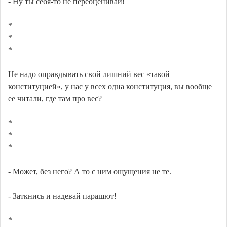
- Ну ты себя-то не переоценивай!
*
*
*
Не надо оправдывать свой лишний вес «такой
конституцией», у нас у всех одна конституция, вы вообще
ее читали, где там про вес?
*
*
*
- Может, без него? А то с ним ощущения не те.
- Заткнись и надевай парашют!
*