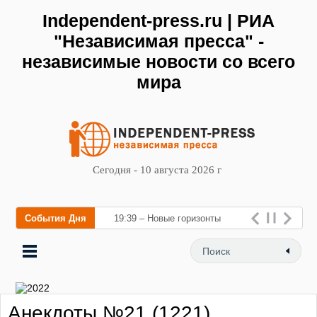
Independent-press.ru | РИА
"Независимая пресса" -
независимые новости со всего
мира
Сегодня - 10 августа 2026 г
События Дня
19:39 – Новые горизонты
флебологии: в Москве
открылся «Городской центр
флебологии» для лечения
Анекдоты №21 (1221)