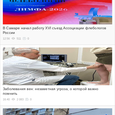
В Самаре начал работу XVI съезд Ассоциации флебологов
России
12:56
511
0
Заболевания вен: незаметная угроза, о которой важно
помнить
16:40
2 083
0