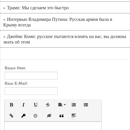
» Трамп: Мы сделаем это быстро
» Интервью Владимира Путина: Русская армия была в
Крыму всегда
» Джеймс Коми: русские пытаются влиять на вас, вы должны
знать об этом
Ваше Имя:
Ваш E-Mail:
Полужирный
Курсив
Подчеркнутый
Зачеркнутый
Выравнивание
Нумерованный список
Маркированный с
Вставить ссылку
Вставить защищенную ссылку
Вставить смайлик
Вставка скрытого текста
Вставка цитаты
Вставка спойлера