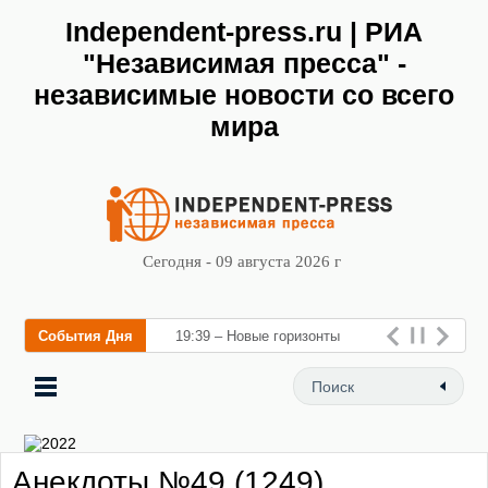
Independent-press.ru | РИА
"Независимая пресса" -
независимые новости со всего
мира
Сегодня - 09 августа 2026 г
События Дня
19:39 – Новые горизонты
флебологии: в Москве
открылся «Городской центр
флебологии» для лечения
Анекдоты №49 (1249)