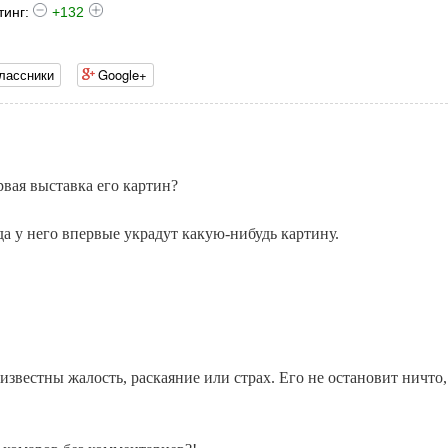
тинг:
+132
лассники
Google+
рвая выставка его картин?
гда у него впервые украдут какую-нибудь картину.
еизвестны жалость, раскаяние или страх. Его не остановит ничто,