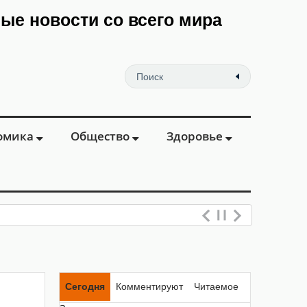
мые новости со всего мира
омика
Общество
Здоровье
Сегодня
Комментируют
Читаемое