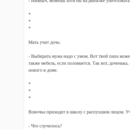
- Иваныч, можешь хотя бы на рыбалке уничтожать
*
*
*
Мать учит дочь:
- Выбирать мужа надо с умом. Вот твой папа может
также мебель, если поломается. Так вот, доченька,
нового в доме.
*
*
*
Вовочка приходит в школу с распухшим лицом. У
- Что случилось?