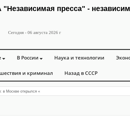
ИА "Независимая пресса" - независи
Сегодня - 06 августа 2026 г
е
В России
Наука и технологии
Экон
шествия и криминал
Назад в СССР
и: в Москве открылся «Городской центр флебологии» для ле