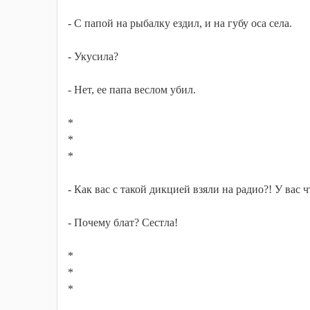
- С папой на рыбалку ездил, и на губу оса села.
- Укусила?
- Нет, ее папа веслом убил.
*
*
*
- Как вас с такой дикцией взяли на радио?! У вас ч
- Почему блат? Сестла!
*
*
*