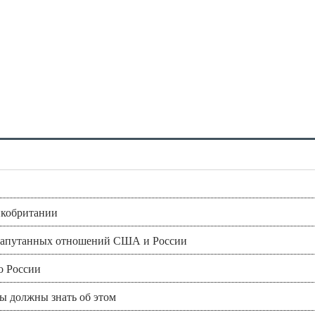
икобритании
и запутанных отношений США и России
по России
вы должны знать об этом