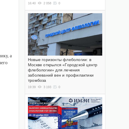
16:40
2 058
0
ику, а
Новые горизонты флебологии: в
чего
Москве открылся «Городской центр
флебологии» для лечения
заболеваний вен и профилактики
тромбоза
19:39
3 193
0