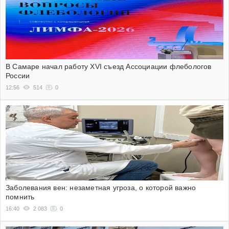
В Самаре начал работу XVI съезд Ассоциации флебологов
России
12:56
514
0
Заболевания вен: незаметная угроза, о которой важно
помнить
16:40
2 083
0