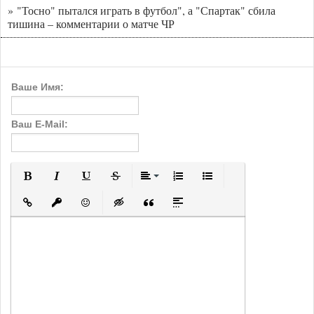
» "Тосно" пытался играть в футбол", а "Спартак" сбила
тишина – комментарии о матче ЧР
Ваше Имя:
Ваш E-Mail:
Полужирный
Курсив
Подчеркнутый
Зачеркнутый
Выравнивание
Нумерованный список
Маркированный с
Вставить ссылку
Вставить защищенную ссылку
Вставить смайлик
Вставка скрытого текста
Вставка цитаты
Вставка спойлера