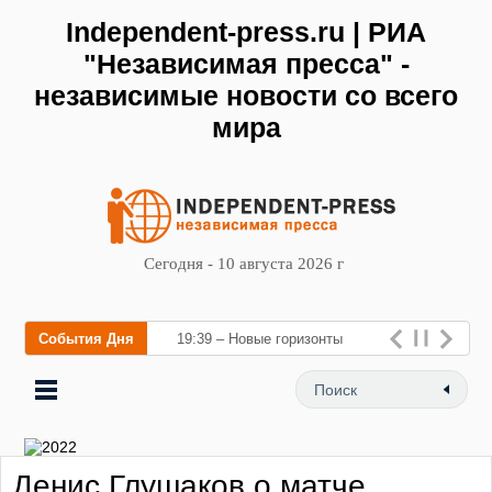
Independent-press.ru | РИА
"Независимая пресса" -
независимые новости со всего
мира
Сегодня - 10 августа 2026 г
События Дня
19:39 – Новые горизонты
флебологии: в Москве
открылся «Городской центр
флебологии» для лечени
Денис Глушаков о матче