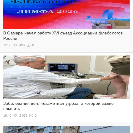
В Самаре начал работу XVI съезд Ассоциации флебологов
России
12:56
493
0
Заболевания вен: незаметная угроза, о которой важно
помнить
16:40
2 073
0