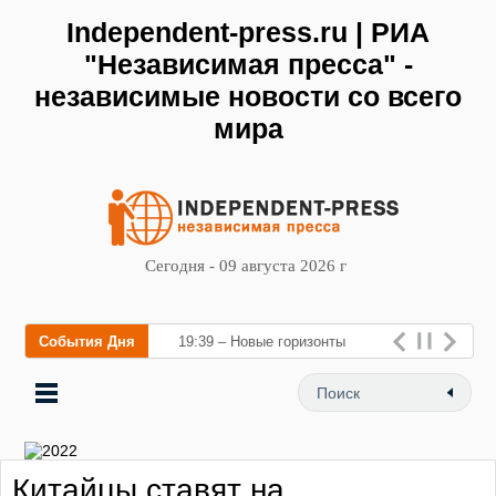
Independent-press.ru | РИА
"Независимая пресса" -
независимые новости со всего
мира
Сегодня - 09 августа 2026 г
События Дня
19:39 – Новые горизонты
флебологии: в Москве
открылся «Городской центр
флебологии» для ле
Китайцы ставят на