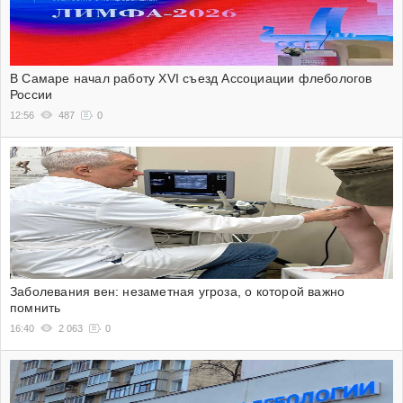
В Самаре начал работу XVI съезд Ассоциации флебологов
России
12:56
487
0
Заболевания вен: незаметная угроза, о которой важно
помнить
16:40
2 063
0