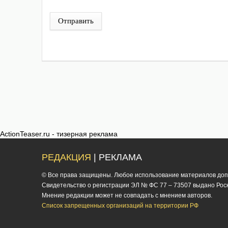
Отправить
ActionTeaser.ru - тизерная реклама
РЕДАКЦИЯ
| РЕКЛАМА
© Все права защищены. Любое использование материалов допус
Cвидетельство о регистрации ЭЛ № ФС 77 – 73507 выдано Роско
Мнение редакции может не совпадать с мнением авторов.
Список запрещенных организаций на территории РФ