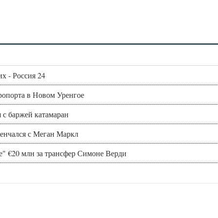
х - Россия 24
ропорта в Новом Уренгое
 с баржей катамаран
венчался с Меган Маркл
" €20 млн за трансфер Симоне Верди