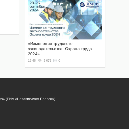
«Изменения трудового
законодательства. Охрана труда
2024»
13:48
3 679
0
ess» (РИА «Независимая Пресса»)