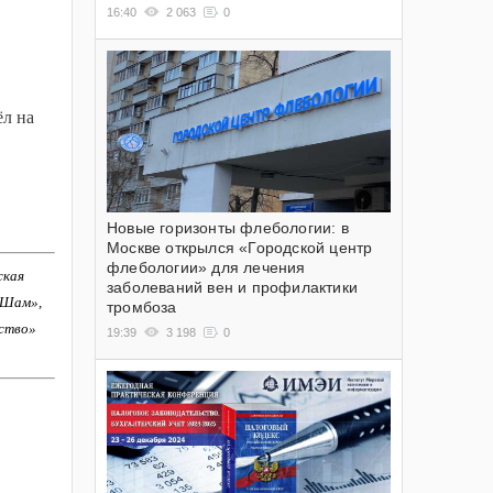
16:40
2 063
0
ёл на
Новые горизонты флебологии: в
Москве открылся «Городской центр
флебологии» для лечения
ская
заболеваний вен и профилактики
-Шам»,
тромбоза
ство»
19:39
3 198
0