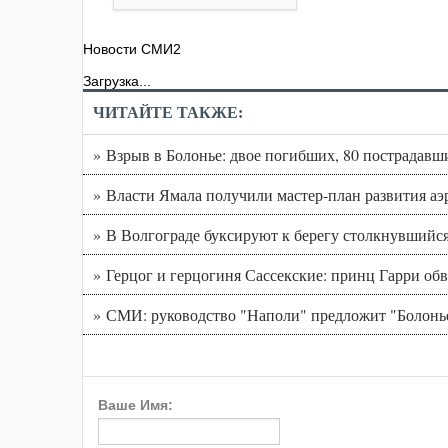
Новости СМИ2
Загрузка...
ЧИТАЙТЕ ТАКЖЕ:
» Взрыв в Болонье: двое погибших, 80 пострадавши
» Власти Ямала получили мастер-план развития аэ
» В Волгограде буксируют к берегу столкнувшийся
» Герцог и герцогиня Сассекские: принц Гарри об
» СМИ: руководство "Наполи" предложит "Болонье
Ваше Имя: