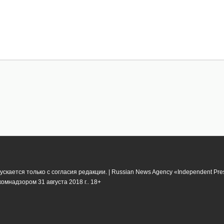
кается только с согласия редакции. | Russian News Agency «Independent Pr
мнадзором 31 августа 2018 г.. 18+