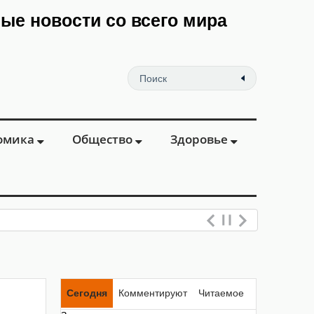
мые новости со всего мира
омика
Общество
Здоровье
Сегодня
Комментируют
Читаемое