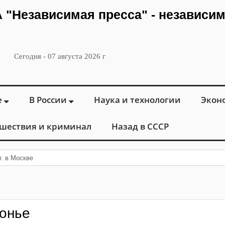
ИА "Независимая пресса" - независи
Сегодня - 07 августа 2026 г
е
В России
Наука и технологии
Экон
шествия и криминал
Назад в СССР
: в Москве открылся «Городской центр ф
лонье