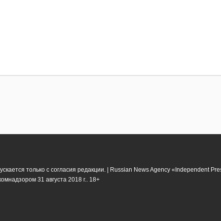
кается только с согласия редакции. | Russian News Agency «Independent Pr
мнадзором 31 августа 2018 г.. 18+