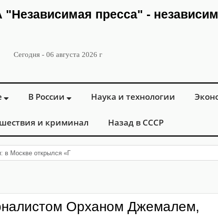
ИА "Независимая пресса" - независи
Сегодня - 06 августа 2026 г
е
В России
Наука и технологии
Экон
шествия и криминал
Назад в СССР
и: в Москве открылся «Городской центр флебологии» д
рналистом Орханом Джемалем,