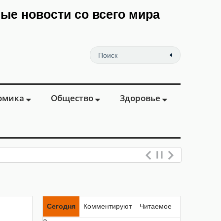
мые новости со всего мира
омика
Общество
Здоровье
Сегодня
Комментируют
Читаемое