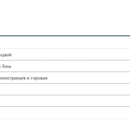
гадкой
а Тена
л иностранцев и горожан