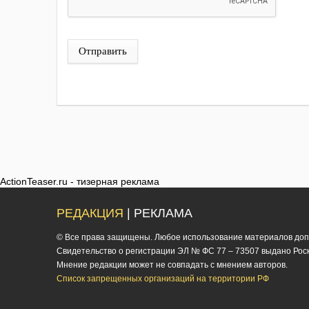
Отправить
ActionTeaser.ru - тизерная реклама
РЕДАКЦИЯ
| РЕКЛАМА
© Все права защищены. Любое использование материалов допус
Cвидетельство о регистрации ЭЛ № ФС 77 – 73507 выдано Роско
Мнение редакции может не совпадать с мнением авторов.
Список запрещенных организаций на территории РФ