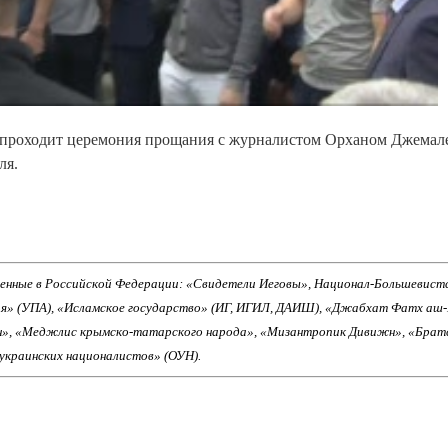
 проходит церемония прощания с журналистом Орханом Джемал
ля.
енные в Российской Федерации: «Свидетели Иеговы», Национал-Большевист
ия» (УПА), «Исламское государство» (ИГ, ИГИЛ, ДАИШ), «Джабхат Фатх аш
н», «Меджлис крымско-татарского народа», «Мизантропик Дивижн», «Брат
 украинских националистов» (ОУН).