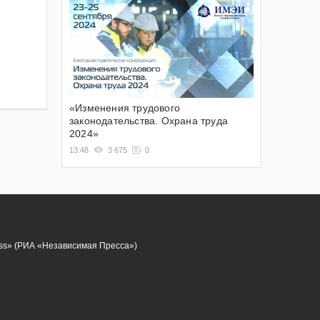
«Изменения трудового
законодательства. Охрана труда
2024»
13:48
3 675
0
ess» (РИА «Независимая Пресса»)