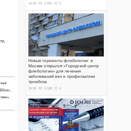
16:40
2 053
0
ем,
Новые горизонты флебологии: в
Москве открылся «Городской центр
флебологии» для лечения
заболеваний вен и профилактики
тромбоза
ская
19:39
3 188
0
-Шам»,
ство»