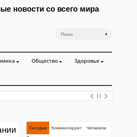
мые новости со всего мира
омика
Общество
Здоровье
ании
Сегодня
Комментируют
Читаемое