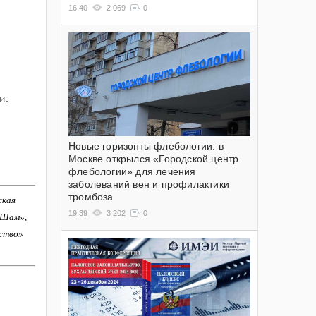
16:40
2 069
0
и.
Новые горизонты флебологии: в
Москве открылся «Городской центр
флебологии» для лечения
заболеваний вен и профилактики
тромбоза
ская
19:39
3 202
0
-Шам»,
ство»