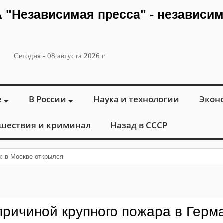
ИА "Независимая пресса" - независи
Сегодня - 08 августа 2026 г
е
В России
Наука и технологии
Экон
шествия и криминал
Назад в СССР
и: в Москве открылся «Городской центр флебологи
 причиной крупного пожара в Герм