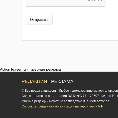
Отправить
ActionTeaser.ru - тизерная реклама
РЕДАКЦИЯ
| РЕКЛАМА
© Все права защищены. Любое использование материалов допус
Cвидетельство о регистрации ЭЛ № ФС 77 – 73507 выдано Роско
Мнение редакции может не совпадать с мнением авторов.
Список запрещенных организаций на территории РФ