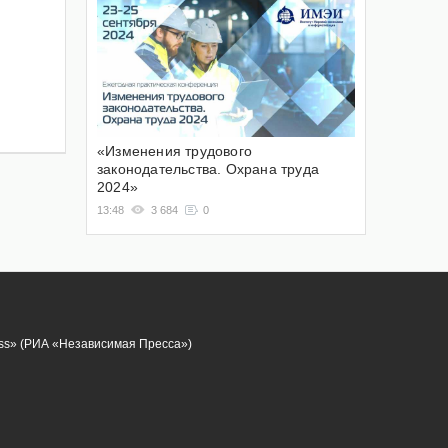
«Изменения трудового
законодательства. Охрана труда
2024»
13:48
3 684
0
ess» (РИА «Независимая Пресса»)