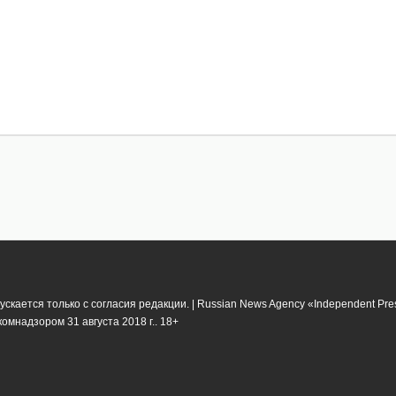
кается только с согласия редакции. | Russian News Agency «Independent Pr
мнадзором 31 августа 2018 г.. 18+