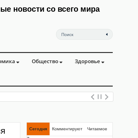
мые новости со всего мира
омика
Общество
Здоровье
ся
Сегодня
Комментируют
Читаемое