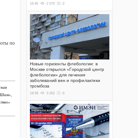
16:40
2 070
0
боты по
Новые горизонты флебологии: в
Москве открылся «Городской центр
флебологии» для лечения
заболеваний вен и профилактики
тромбоза
ская
19:39
3 202
0
-Шам»,
ство»