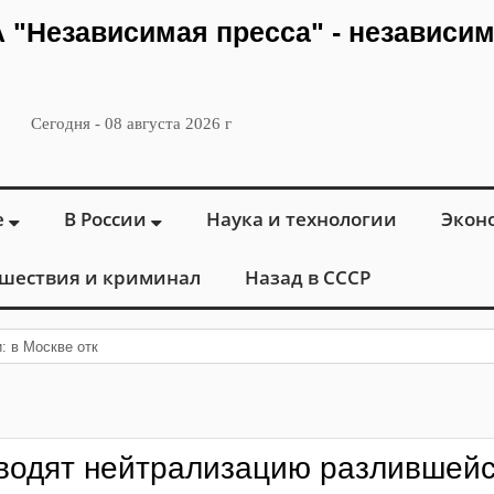
ИА "Независимая пресса" - независи
Сегодня - 08 августа 2026 г
е
В России
Наука и технологии
Экон
шествия и криминал
Назад в СССР
и: в Москве открылся «Городской центр флеб
оводят нейтрализацию разлившей