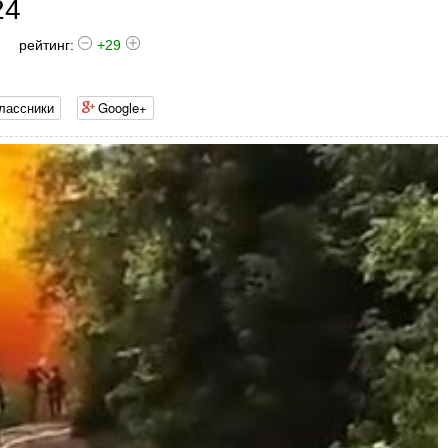
24
рейтинг:
+29
лассники
Google+