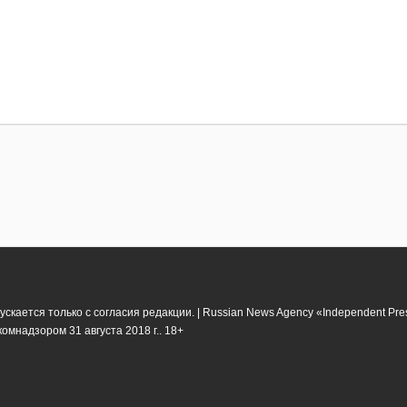
кается только с согласия редакции. | Russian News Agency «Independent Pr
мнадзором 31 августа 2018 г.. 18+