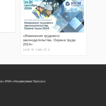
«Изменения трудового
законодательства. Охрана труда
2024»
13:48
3 684
0
ess» (РИА «Независимая Пресса»)