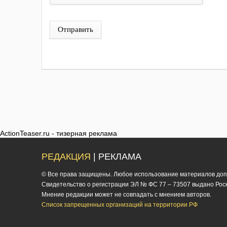
Отправить
ActionTeaser.ru - тизерная реклама
РЕДАКЦИЯ
| РЕКЛАМА
© Все права защищены. Любое использование материалов допус
Cвидетельство о регистрации ЭЛ № ФС 77 – 73507 выдано Роско
Мнение редакции может не совпадать с мнением авторов.
Список запрещенных организаций на территории РФ