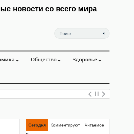
мые новости со всего мира
омика
Общество
Здоровье
Сегодня
Комментируют
Читаемое