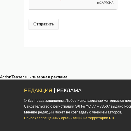
Отправить
ActionTeaser.ru - тизерная реклама
РЕДАКЦИЯ
| РЕКЛАМА
© Все права защищены. Любое использование материалов допус
Cвидетельство о регистрации ЭЛ № ФС 77 – 73507 выдано Роско
Мнение редакции может не совпадать с мнением авторов.
Список запрещенных организаций на территории РФ