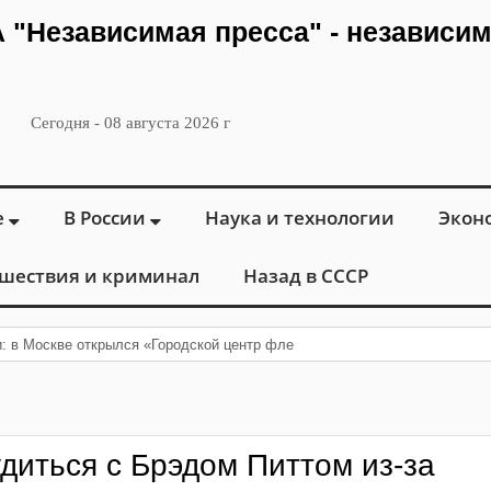
ИА "Независимая пресса" - независи
Сегодня - 08 августа 2026 г
е
В России
Наука и технологии
Экон
шествия и криминал
Назад в СССР
и: в Москве открылся «Городской центр флебологии» для лечения забол
диться с Брэдом Питтом из-за