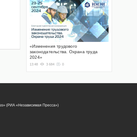
«Изменения трудового
законодательства. Охрана труда
2024»
13:48
3 684
0
ess» (РИА «Независимая Пресса»)