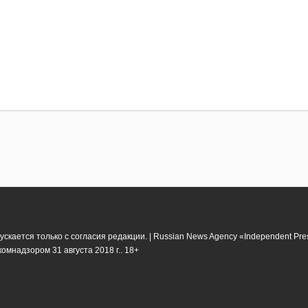
кается только с согласия редакции. | Russian News Agency «Independent Pr
мнадзором 31 августа 2018 г.. 18+