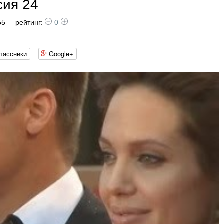
сия 24
55
рейтинг:
0
лассники
Google+