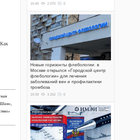
16:40
2 070
0
 Как
Новые горизонты флебологии: в
Москве открылся «Городской центр
флебологии» для лечения
заболеваний вен и профилактики
тромбоза
19:39
3 202
0
ская
-Шам»,
ство»