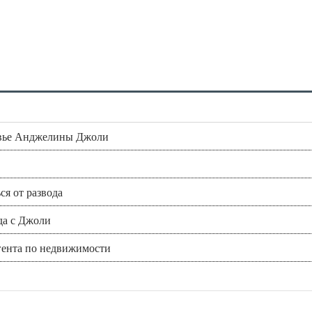
ровье Анджелины Джоли
ся от развода
да с Джоли
гента по недвижимости