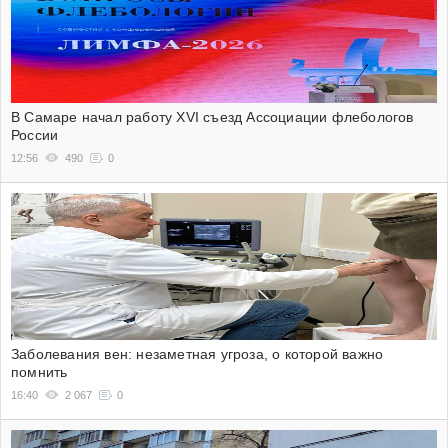
В Самаре начал работу XVI съезд Ассоциации флебологов
России
12:56
490
0
Заболевания вен: незаметная угроза, о которой важно
помнить
16:40
2 067
0