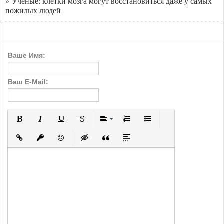
» Ученые: клетки мозга могут восстановиться даже у самых
пожилых людей
Ваше Имя:
Ваш E-Mail:
Полужирный
Курсив
Подчеркнутый
Зачеркнутый
Выравнивание
Нумерованный список
Маркированный с
Вставить ссылку
Вставить защищенную ссылку
Вставить смайлик
Вставка скрытого текста
Вставка цитаты
Вставка спойлера