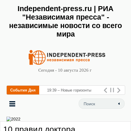
Independent-press.ru | РИА
"Независимая пресса" -
независимые новости со всего
мира
Сегодня - 10 августа 2026 г
События Дня
19:39 – Новые горизонты
флебологии: в Москве
открылся «Городской центр
флебологии» для лечения
10 правил доктора
заболеваний вен и