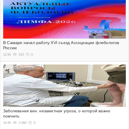
В Самаре начал работу XVI съезд Ассоциации флебологов
России
12:56
523
0
Заболевания вен: незаметная угроза, о которой важно
помнить
16:40
2 086
0