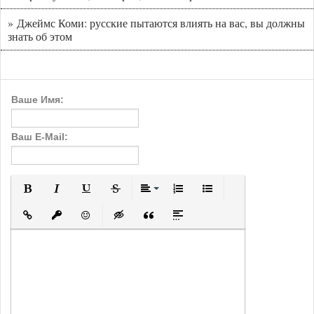
» Джеймс Коми: русские пытаются влиять на вас, вы должны
знать об этом
Ваше Имя:
Ваш E-Mail:
Полужирный
Курсив
Подчеркнутый
Зачеркнутый
Выравнивание
Нумерованный список
Маркированный с
Вставить ссылку
Вставить защищенную ссылку
Вставить смайлик
Вставка скрытого текста
Вставка цитаты
Вставка спойлера