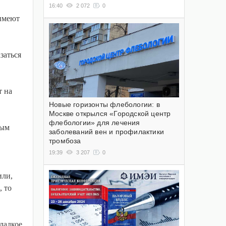
16:40
2 072
0
 имеют
заться
т на
Новые горизонты флебологии: в
Москве открылся «Городской центр
флебологии» для лечения
вым
заболеваний вен и профилактики
тромбоза
19:39
3 207
0
или,
, то
Сладкое