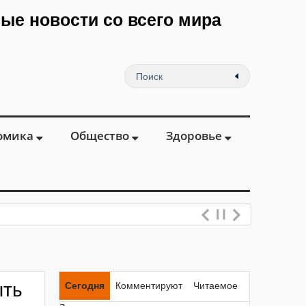
мые новости со всего мира
омика
Общество
Здоровье
ыть
Сегодня
Комментируют
Читаемое