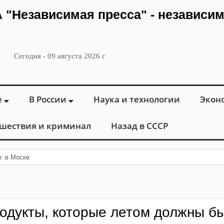
ИА "Независимая пресса" - независи
Сегодня - 09 августа 2026 г
е
В России
Наука и технологии
Экон
шествия и криминал
Назад в СССР
: в Москве открылся «Городской цен
одукты, которые летом должны б