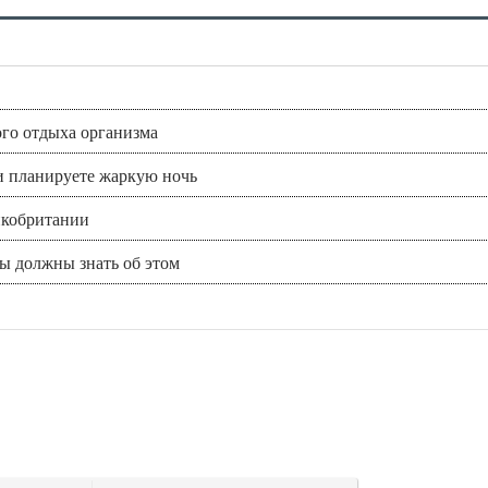
ого отдыха организма
ли планируете жаркую ночь
икобритании
вы должны знать об этом