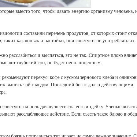
оторые вместо того, чтобы давать энергию организму человека,
зиологии составили перечень продуктов, от которых стоит отка
 таких как коньяк и настойки, они советуют не употреблять их.
но расслабиться и выспаться, это не так. Спиртное плохо влияе
ызывают глубокий сон, он будет неполноценным.
 рекомендуют перекус: кофе с куском зернового хлеба и оливко
 них выпить чай с медом. Последний богат долго действующими
ера.
ы советуют на ночь для лучшего сна есть индейку. Ученые выясн
зывают расслабляющее действие. Если съесть такое блюдо в обед
этом боязнь поправиться тут играет не самое важное значение. 