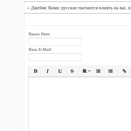
» Джеймс Коми: русские пытаются влиять на вас, 
Ваше Имя:
Ваш E-Mail:
Полужирный
Курсив
Подчеркнутый
Зачеркнутый
Выравнивани
Нумерованн
Марки