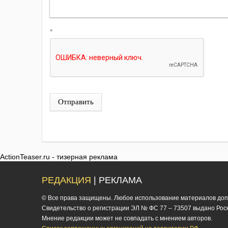
*
Отправить
ActionTeaser.ru - тизерная реклама
РЕДАКЦИЯ
| РЕКЛАМА
© Все права защищены. Любое использование материалов допус
Cвидетельство о регистрации ЭЛ № ФС 77 – 73507 выдано Роско
Мнение редакции может не совпадать с мнением авторов.