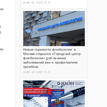
16:40
2 073
0
ии
,
,
нь
Новые горизонты флебологии: в
Москве открылся «Городской центр
флебологии» для лечения
заболеваний вен и профилактики
тромбоза
19:39
3 207
0