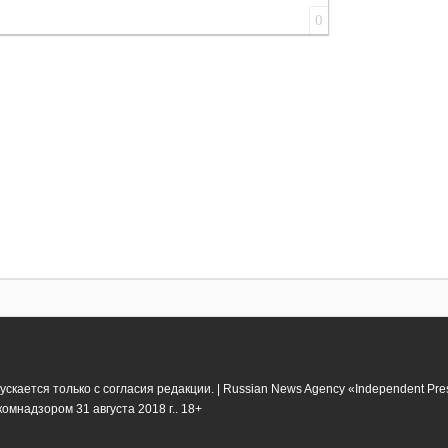
0
кается только с согласия редакции. | Russian News Agency «Independent Pr
мнадзором 31 августа 2018 г.. 18+