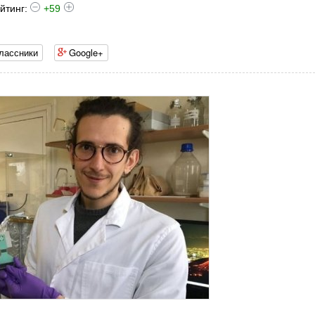
йтинг:
+59
лассники
Google+