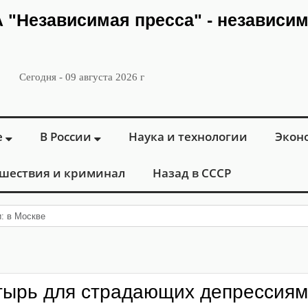
ИА "Независимая пресса" - независи
Сегодня - 09 августа 2026 г
е
В России
Наука и технологии
Экон
шествия и криминал
Назад в СССР
: в Москве открылся «Городской цен
тырь для страдающих депрессия