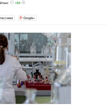
йтинг:
+84
лассники
Google+