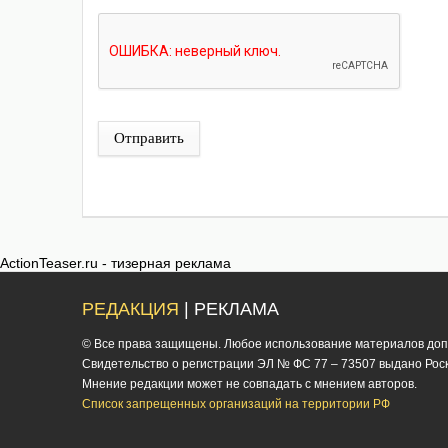
*
Отправить
ActionTeaser.ru - тизерная реклама
РЕДАКЦИЯ
| РЕКЛАМА
© Все права защищены. Любое использование материалов допус
Cвидетельство о регистрации ЭЛ № ФС 77 – 73507 выдано Роско
Мнение редакции может не совпадать с мнением авторов.
Список запрещенных организаций на территории РФ