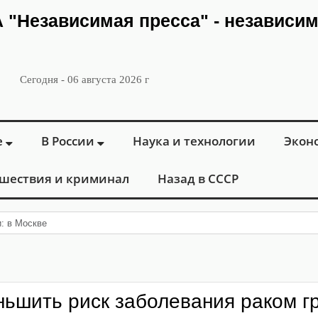
ИА "Независимая пресса" - независи
Сегодня - 06 августа 2026 г
е
В России
Наука и технологии
Экон
шествия и криминал
Назад в СССР
: в Москве открылся «Городской це
ньшить риск заболевания раком г