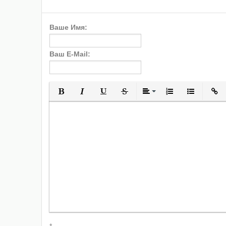
Ваше Имя:
Ваш E-Mail:
Полужирный
Курсив
Подчеркнутый
Зачеркнутый
Выравнивани
Нумерованн
Марки