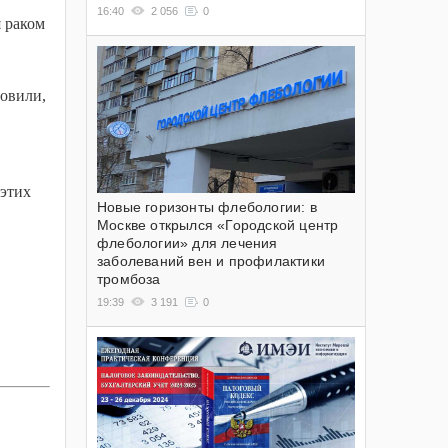
16:40
2 056
0
 раком
новили,
 этих
Новые горизонты флебологии: в
Москве открылся «Городской центр
флебологии» для лечения
заболеваний вен и профилактики
тромбоза
19:39
3 191
0