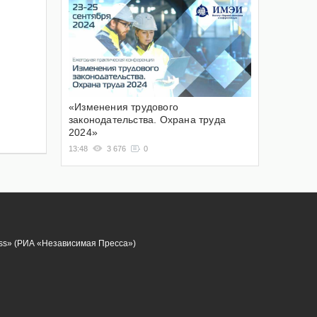
«Изменения трудового
законодательства. Охрана труда
2024»
13:48
3 676
0
ess» (РИА «Независимая Пресса»)