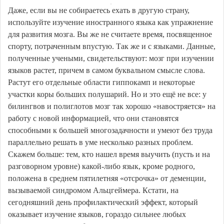
Даже, если вы не собираетесь ехать в другую страну,
используйте изучение иностранного языка как упражнение
для развития мозга. Вы же не считаете время, посвященное
спорту, потраченным впустую. Так же и с языками. Данные,
полученные учеными, свидетельствуют: мозг при изучении
языков растет, причем в самом буквальном смысле слова.
Растут его отдельные области гиппокамп и некоторые
участки коры больших полушарий. Но и это ещё не все: у
билингвов и полиглотов мозг так хорошо «навостряется» на
работу с новой информацией, что они становятся
способными к большей многозадачности и умеют без труда
параллельно решать в уме несколько разных проблем.
Скажем больше: тем, кто нашел время выучить (пусть и на
разговорном уровне) какой-либо язык, кроме родного,
положена в среднем пятилетняя «отсрочка» от деменции,
вызываемой синдромом Альцгеймера. Кстати, на
сегодняшний день профилактический эффект, который
оказывает изучение языков, гораздо сильнее любых