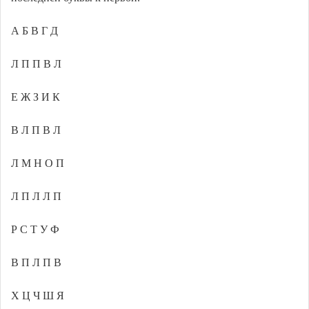
А Б В Г Д
Л П П В Л
Е Ж З И К
В Л П В Л
Л М Н О П
Л П Л Л П
Р С Т У Ф
В П Л П В
Х Ц Ч Ш Я