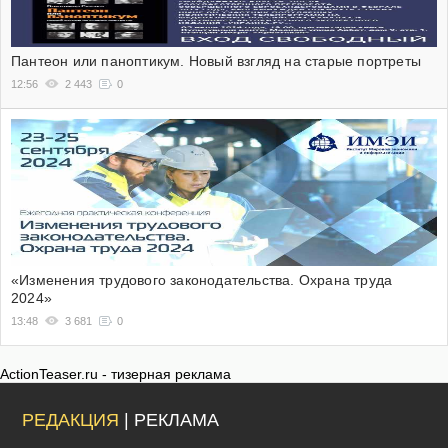
Пантеон или паноптикум. Новый взгляд на старые портреты
12:56
2 443
0
«Изменения трудового законодательства. Охрана труда
2024»
13:48
3 681
0
ActionTeaser.ru - тизерная реклама
РЕДАКЦИЯ
| РЕКЛАМА