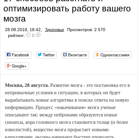
оптимизировать работу вашего
профилактики тромбоза
мозга
28.08.2018, 18:42,
Здоровье
Просмотров: 2 570
рейтинг:
0
Facebook
Twitter
Вконтакте
Одноклассники
Google+
Москва, 28 августа.
Развитие мозга - это постановка его в
непривычные условия и ситуации, в которых он будет
вырабатывать новые алгоритмы в поиске ответа на новую
информацию. Процесс «накачивания» мозга ученые
описывают так: между нейронами образуются новые
синапсы, кора головного мозга становится толще (и более
извилистой), вещество мозга прорастает новыми
капиллярами, аксоны начинают быстрее проводить