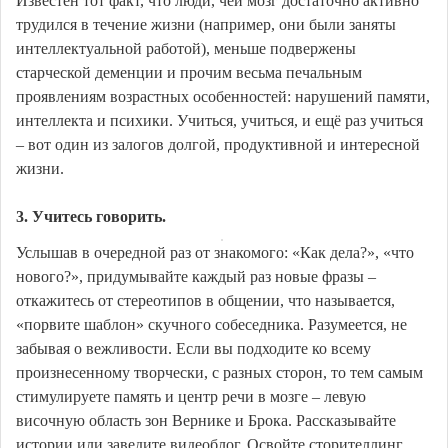
Известен тот факт, что люди, чей мозг достаточно активно
трудился в течение жизни (например, они были заняты
интеллектуальной работой), меньше подвержены
старческой деменции и прочим весьма печальным
проявлениям возрастных особенностей: нарушений памяти,
интеллекта и психики. Учиться, учиться, и ещё раз учиться
– вот один из залогов долгой, продуктивной и интересной
жизни.
3. Учитесь говорить.
Услышав в очередной раз от знакомого: «Как дела?», «что
нового?», придумывайте каждый раз новые фразы –
откажитесь от стереотипов в общении, что называется,
«порвите шаблон» скучного собеседника. Разумеется, не
забывая о вежливости. Если вы подходите ко всему
произнесенному творчески, с разных сторон, то тем самым
стимулируете память и центр речи в мозге – левую
височную область зон Вернике и Брока. Рассказывайте
истории или заведите видеоблог. Освойте сторителлинг.