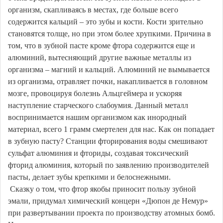
организм, скапливаясь в местах, где больше всего
содержится кальций – это зубы и кости. Кости зрительно
становятся толще, но при этом более хрупкими. Причина в
том, что в зубной пасте кроме фтора содержится еще и
алюминий, вытесняющий другие важные металлы из
организма – магний и кальций. Алюминий не вымывается
из организма, отравляет почки, накапливается в головном
мозге, провоцируя болезнь Альцгеймера и ускоряя
наступление старческого слабоумия. Данный металл
воспринимается нашим организмом как инородный
материал, всего 1 грамм смертелен для нас. Как он попадает
в зубную пасту? Станции фторирования воды смешивают
сульфат алюминия и фториды, создавая токсический
фторид алюминия, который по заявлению производителей
пасты, делает зубы крепкими и белоснежными.
Сказку о том, что фтор якобы приносит пользу зубной
эмали, придумал химический концерн «Дюпон де Немур»
при развертывании проекта по производству атомных бомб.