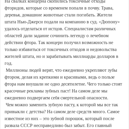
На свалках концерна скопились токсичные отходы
фторидов, которые со временем попали в почву. Трава,
деревья, домашние животные стали погибать. Жители
штата Нью-Джерси подали на компанию в суд. «Дюпону»
удалось отделаться от истцов. Специалистам различных
областей дали задание сочинить легенду о лечебном
действии фтора. Так концерн получил возможность не
только избавиться от токсичных отходов и недовольства
жителей штата, но и зарабатывать миллиарды долларов в
год.
Миллионы людей верят, что ежедневно укрепляют зубы
фтором, делая их крепкими и красивыми, ведь о пользе
фтора нам внушали не одно десятилетие. Чего только стоят
красочные рекламы зубных паст! На самом деле мы
ежедневно подвергаем себя смертельной опасности.
Чем можно заменить зубную пасту, к которой мы все так
привыкли с детства? На самом деле средств много. Самое
известное из них – это зубной порошок, который после
развала СССР несправедливо был забыт. Его главный