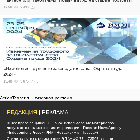
Пантеон или паноптикум. Новый взгляд на старые портреты
12:56
2 436
0
«Изменения трудового законодательства. Охрана труда
2024»
13:48
3 675
0
ActionTeaser.ru - тизерная реклама
РЕДАКЦИЯ
| РЕКЛАМА
© Все права защищены. Любое использование материалов
допускается только с согласия редакции. | Russian News Agency
«Independent Press» (РИА «Независимая Пресса»)
Cвидетельство о регистрации ЭЛ № ФС 77 – 73507 выдано