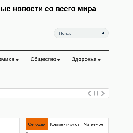
мые новости со всего мира
омика
Общество
Здоровье
Сегодня
Комментируют
Читаемое