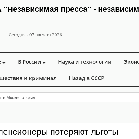
ИА "Независимая пресса" - независи
Сегодня - 07 августа 2026 г
е
В России
Наука и технологии
Экон
шествия и криминал
Назад в СССР
и: в Москве открылся «Городской центр флебологии
пенсионеры потеряют льготы