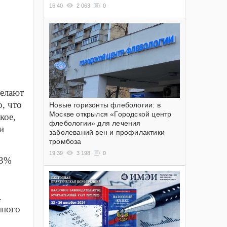
16:40
2 063
0
делают
, что
Новые горизонты флебологии: в
Москве открылся «Городской центр
кое,
флебологии» для лечения
и
заболеваний вен и профилактики
тромбоза
19:39
3 198
0
43%
.
нного