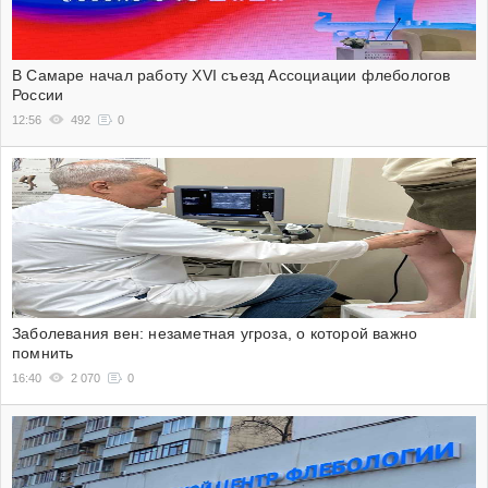
В Самаре начал работу XVI съезд Ассоциации флебологов
России
12:56
492
0
Заболевания вен: незаметная угроза, о которой важно
помнить
16:40
2 070
0