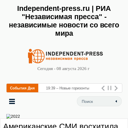
Independent-press.ru | РИА
"Независимая пресса" -
независимые новости со всего
мира
Сегодня - 08 августа 2026 г
События Дня
19:39 – Новые горизонты
флебологии: в Москве
открылся «Городской центр
флебологии» для лечения
Американские СМИ восхитила
заболеваний вен и