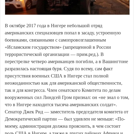
В октябре 2017 года в Нигере небольшой отряд
американских спецназовцев попал в засаду, устроенную
боевиками, связанными с самопровозглашенным
«Исламским государством» (запрещенной в России
террористической организации — прим.ред.). В
перестрелке четверо американцев погибли, а в Вашингтоне
разразилась настоящая буря. Судя по всему, сам факт
присутствия военных США в Нигере стал полной
неожиданностью как для американской общественности,
так и для конгресса. Член сенатского Комитета по делам
вооруженных сил Линдсей Грэм признал: он «не знал о том,
что в Нигере находится тысяча американских солдат».
Сенатор Джек Рид — заместитель председателя комитета от
Демократической партии — был удивлен не меньше: «По-
моему, администрация должна прояснить, в чем состоит
роль США в Нигере, а также в других районах Африки и