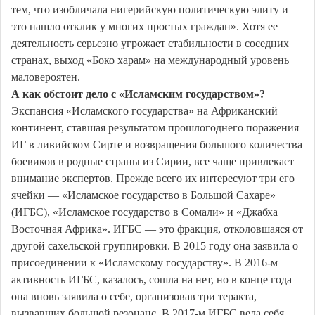
тем, что изобличала нигерийскую политическую элиту и
это нашло отклик у многих простых граждан». Хотя ее
деятельность серьезно угрожает стабильности в соседних
странах, выход «Боко харам» на международный уровень
маловероятен.
А как обстоит дело с «Исламским государством»?
Экспансия «Исламского государства» на Африканский
континент, ставшая результатом прошлогоднего поражения
ИГ в ливийском Сирте и возвращения большого количества
боевиков в родные страны из Сирии, все чаще привлекает
внимание экспертов. Прежде всего их интересуют три его
ячейки — «Исламское государство в Большой Сахаре»
(ИГБС), «Исламское государство в Сомали» и «Джабха
Восточная Африка». ИГБС — это фракция, отколовшаяся от
другой сахельской группировки. В 2015 году она заявила о
присоединении к «Исламскому государству». В 2016-м
активность ИГБС, казалось, сошла на нет, но в конце года
она вновь заявила о себе, организовав три теракта,
вызвавших большой резонанс. В 2017-м ИГБС вела себя