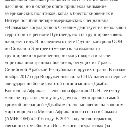
пассивно, но в октябре опять привлекла внимание
американских политиков, когда в боестолкновениях в
Нигере погибли четыре американских спецназовца.
«Исламское государство в Сомали» действует на небольшой
территории в регионе Пунтленд, но эта группировка явно
набирает силу. В последнем отчете Группы контроля ООН
по Сомали и Эритрее отмечается: возможности
группировки ограниченны, но могут вырасти за счет
«притока иностранных боевиков, бегущих из Ирака,
Сирийской Арабской Республики и других стран». В начале
ноября 2017 года Вооруженные силы США нанесли первые
авиаудары по боевикам этой организации. «Джабха
Восточная Африка» — еще одна фракция ИГ. На ее счету
меньше терактов, чем у двух других группировок: самой
громкой операцией «Джабхи» стало нападение на колонну
миротворцев из Миссии Африканского союза в Сомали
(АМИСОМ) в 2016 году. В 2017 году число терактов,
связанных с ячейками «Исламского государства» (за