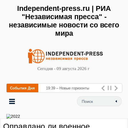
Independent-press.ru | РИА
"Независимая пресса" -
независимые новости со всего
мира
Сегодня - 09 августа 2026 г
События Дня
19:39 – Новые горизонты
флебологии: в Москве
открылся «Городской центр
флебологии» для лечения
Оправдано ли военное
заболеваний вен и