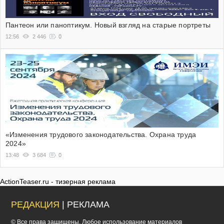
Пантеон или паноптикум. Новый взгляд на старые портреты
12:56
2 446
0
«Изменения трудового законодательства. Охрана труда
2024»
13:48
3 684
0
ActionTeaser.ru - тизерная реклама
РЕДАКЦИЯ
| РЕКЛАМА
© Все права защищены. Любое использование материалов