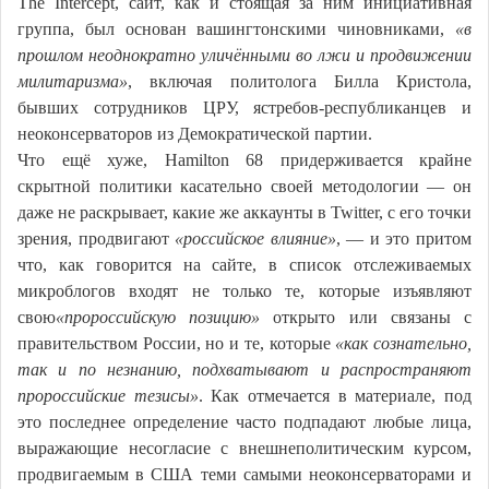
The Intercept, сайт, как и стоящая за ним инициативная
группа, был основан вашингтонскими чиновниками,
«в
прошлом неоднократно уличёнными во лжи и продвижении
милитаризма»
, включая политолога Билла Кристола,
бывших сотрудников ЦРУ, ястребов-республиканцев и
неоконсерваторов из Демократической партии.
Что ещё хуже, Hamilton 68 придерживается крайне
скрытной политики касательно своей методологии — он
даже не раскрывает, какие же аккаунты в Twitter, с его точки
зрения, продвигают
«российское влияние»
, — и это притом
что, как говорится на сайте, в список отслеживаемых
микроблогов входят не только те, которые изъявляют
свою
«пророссийскую позицию»
открыто или связаны с
правительством России, но и те, которые
«как сознательно,
так и по незнанию, подхватывают и распространяют
пророссийские тезисы»
. Как отмечается в материале, под
это последнее определение часто подпадают любые лица,
выражающие несогласие с внешнеполитическим курсом,
продвигаемым в США теми самыми неоконсерваторами и