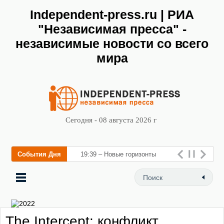
Independent-press.ru | РИА
"Независимая пресса" -
независимые новости со всего
мира
Сегодня - 08 августа 2026 г
События Дня
19:39 – Новые горизонты
флебологии: в Москве
открылся «Городской центр
флебологии» для лечения
The Intercept: конфликт
заболеваний вен и