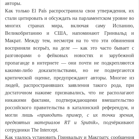
авторы.
Как только El País распространила свои утверждения, их
стали цитировать и обсуждать на парламентском уровне во
многих странах мира, включая саму Испанию,
Великобританию и США, напоминают Гринвальд и
Макрат. Между тем, несмотря на то что эти обвинения
восприняли всерьёз, на деле — как это часто бывает с
разговорами о фейковых новостях и зарубежной
пропаганде в интернете — они почти не подкрепляются
какими-либо доказательствами, но не подвергаются
критической оценке, предупреждают авторы. Многие из
людей, распространявших заявления такого рода, при
достаточном нажиме признавались, что не располагают
никакими фактами, подтверждающими вмешательство
российского правительства в каталонский референдум, и
могли лишь
«приводить пример, с их точки зрения,
предвзятых материалов RT и Sputnik»
, подчёркивают
сотрудники The Intercept.
Как удалось установить Гринвальду и Макграту, сообщения