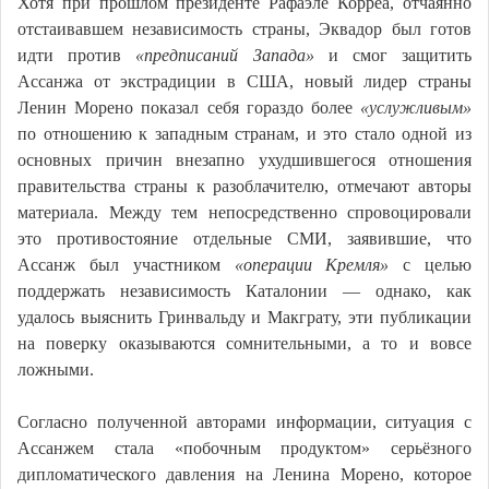
Хотя при прошлом президенте Рафаэле Корреа, отчаянно
отстаивавшем независимость страны, Эквадор был готов
идти против
«предписаний Запада»
и смог защитить
Ассанжа от экстрадиции в США, новый лидер страны
Ленин Морено показал себя гораздо более
«услужливым»
по отношению к западным странам, и это стало одной из
основных причин внезапно ухудшившегося отношения
правительства страны к разоблачителю, отмечают авторы
материала. Между тем непосредственно спровоцировали
это противостояние отдельные СМИ, заявившие, что
Ассанж был участником
«операции Кремля»
с целью
поддержать независимость Каталонии — однако, как
удалось выяснить Гринвальду и Макграту, эти публикации
на поверку оказываются сомнительными, а то и вовсе
ложными.
Согласно полученной авторами информации, ситуация с
Ассанжем стала «побочным продуктом» серьёзного
дипломатического давления на Ленина Морено, которое