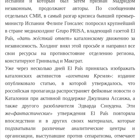
Испании и который был затем признан Мадридом
незаконным, продолжают авторы. По сообщениям
отдельных СМИ, в самый разгар кризиса бывший премьер-
министр Испании Фелипе Гонсалес попросил крупнейший
в стране медиахолдинг Grupo PRISA, владеющий газетой El
País,
«дать жёсткий ответ»
каталонскому движению за
независимость. Холдинг внял этой просьбе и направил все
свои ресурсы на противостояние отделению региона,
констатируют Гринвальд и Макграт.
Уже через несколько дней El País принялась изображать
каталонских активистов
«агентами Кремля»
: издание
опубликовало статью, в которой утверждалось, что
российская пропаганда распространяет фейковые новости о
Каталонии при активной поддержке Джулиана Ассанжа, а
также другого разоблачителя Эдварда Сноудена. Эти
же
«фантастические»
утверждения El País повторяла
впоследствии и в других своих материалах, которые
подхватывали различные аналитические центры и
организации, выступавшие против сепаратизма, отмечают