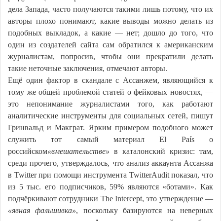
дела Запада, часто получаются такими лишь потому, что их
авторы плохо понимают, какие выводы можно делать из
подобных выкладок, а какие — нет; дошло до того, что
один из создателей сайта сам обратился к американским
журналистам, попросив, чтобы они прекратили делать
такие неточные заключения, отмечают авторы.
Ещё один фактор в скандале с Ассанжем, являющийся к
тому же общей проблемой статей о фейковых новостях, —
это непонимание журналистами того, как работают
аналитические инструменты для социальных сетей, пишут
Гринвальд и Макграт. Ярким примером подобного может
служить тот самый материал El País о
российском
«вмешательстве»
в каталонский кризис: там,
среди прочего, утверждалось, что анализ аккаунта Ассанжа
в Twitter при помощи инструмента TwitterAudit показал, что
из 5 тыс. его подписчиков, 59% являются «ботами». Как
подчёркивают сотрудники The Intercept, это утверждение —
«явная фальшивка»
, поскольку базируются на неверных