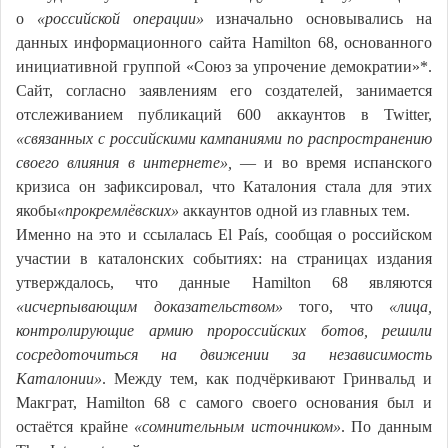
о
«российской операции»
изначально основывались на
данных информационного сайта Hamilton 68, основанного
инициативной группой «Союз за упрочение демократии»*.
Сайт, согласно заявлениям его создателей, занимается
отслеживанием публикаций 600 аккаунтов в Twitter,
«связанных с российскими кампаниями по распространению
своего влияния в интернете»,
— и во время испанского
кризиса он зафиксировал, что Каталония стала для этих
якобы
«прокремлёвских»
аккаунтов одной из главных тем.
Именно на это и ссылалась El País, сообщая о российском
участии в каталонских событиях: на страницах издания
утверждалось, что данные Hamilton 68 являются
«исчерпывающим доказательством»
того, что
«лица,
контролирующие армию пророссийских ботов, решили
сосредоточиться на движении за независимость
Каталонии»
. Между тем, как подчёркивают Гринвальд и
Макграт, Hamilton 68 с самого своего основания был и
остаётся крайне
«сомнительным источником»
. По данным