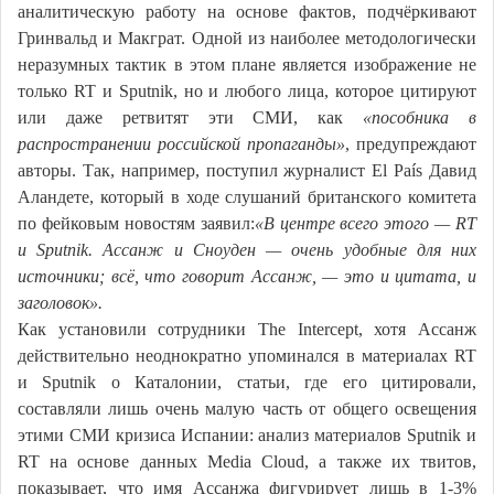
аналитическую работу на основе фактов, подчёркивают
Гринвальд и Макграт. Одной из наиболее методологически
неразумных тактик в этом плане является изображение не
только RT и Sputnik, но и любого лица, которое цитируют
или даже ретвитят эти СМИ, как
«пособника в
распространении российской пропаганды»
, предупреждают
авторы. Так, например, поступил журналист El País Давид
Аландете, который в ходе слушаний британского комитета
по фейковым новостям заявил:
«В центре всего этого — RT
и Sputnik. Ассанж и Сноуден — очень удобные для них
источники; всё, что говорит Ассанж, — это и цитата, и
заголовок».
Как установили сотрудники The Intercept, хотя Ассанж
действительно неоднократно упоминался в материалах RT
и Sputnik о Каталонии, статьи, где его цитировали,
составляли лишь очень малую часть от общего освещения
этими СМИ кризиса Испании: анализ материалов Sputnik и
RT на основе данных Media Cloud, а также их твитов,
показывает, что имя Ассанжа фигурирует лишь в 1-3%