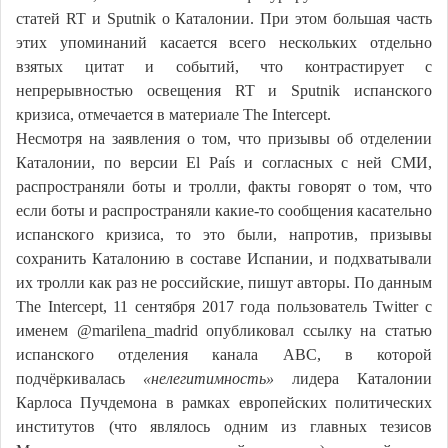
статей RT и Sputnik о Каталонии. При этом большая часть
этих упоминаний касается всего нескольких отдельно
взятых цитат и событий, что контрастирует с
непрерывностью освещения RT и Sputnik испанского
кризиса, отмечается в материале The Intercept.
Несмотря на заявления о том, что призывы об отделении
Каталонии, по версии El País и согласных с ней СМИ,
распространяли боты и тролли, факты говорят о том, что
если боты и распространяли какие-то сообщения касательно
испанского кризиса, то это были, напротив, призывы
сохранить Каталонию в составе Испании, и подхватывали
их тролли как раз не российские, пишут авторы. По данным
The Intercept, 11 сентября 2017 года пользователь Twitter с
именем @marilena_madrid опубликовал ссылку на статью
испанского отделения канала ABC, в которой
подчёркивалась
«нелегитимность»
лидера Каталонии
Карлоса Пучдемона в рамках европейских политических
институтов (что являлось одним из главных тезисов