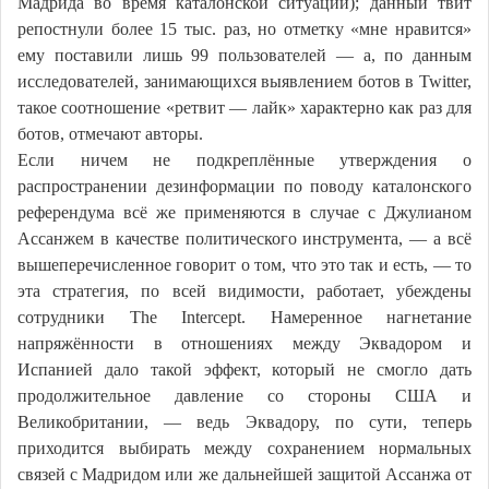
Мадрида во время каталонской ситуации); данный твит
репостнули более 15 тыс. раз, но отметку «мне нравится»
ему поставили лишь 99 пользователей — а, по данным
исследователей, занимающихся выявлением ботов в Twitter,
такое соотношение «ретвит — лайк» характерно как раз для
ботов, отмечают авторы.
Если ничем не подкреплённые утверждения о
распространении дезинформации по поводу каталонского
референдума всё же применяются в случае с Джулианом
Ассанжем в качестве политического инструмента, — а всё
вышеперечисленное говорит о том, что это так и есть, — то
эта стратегия, по всей видимости, работает, убеждены
сотрудники The Intercept. Намеренное нагнетание
напряжённости в отношениях между Эквадором и
Испанией дало такой эффект, который не смогло дать
продолжительное давление со стороны США и
Великобритании, — ведь Эквадору, по сути, теперь
приходится выбирать между сохранением нормальных
связей с Мадридом или же дальнейшей защитой Ассанжа от