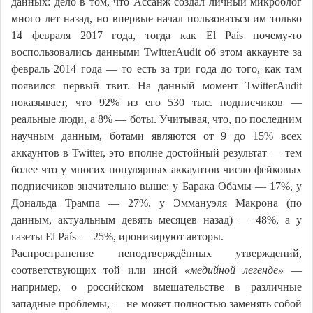
данных: дело в том, что Ассанж создал личный микроблог
много лет назад, но впервые начал пользоваться им только
14 февраля 2017 года, тогда как El País почему-то
воспользовались данными TwitterAudit об этом аккаунте за
февраль 2014 года — то есть за три года до того, как там
появился первый твит. На данный момент TwitterAudit
показывает, что 92% из его 530 тыс. подписчиков —
реальные люди, а 8% — боты. Учитывая, что, по последним
научным данным, ботами являются от 9 до 15% всех
аккаунтов в Twitter, это вполне достойный результат — тем
более что у многих популярных аккаунтов число фейковых
подписчиков значительно выше: у Барака Обамы — 17%, у
Дональда Трампа — 27%, у Эммануэля Макрона (по
данным, актуальным девять месяцев назад) — 48%, а у
газеты El País — 25%, иронизируют авторы.
Распространение неподтверждённых утверждений,
соответствующих той или иной
«медийной легенде»
—
например, о российском вмешательстве в различные
западные проблемы, — не может полностью заменять собой