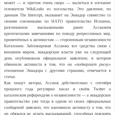
может — и притом очень скоро — вылиться в изгнание
основателя WikiLeaks из посольства. Это давление, по
данным The Intercept, оказывает на Эквадор совместно со
своими союзниками по НАТО правительство Испании,
разгневанное высказанными ранее Ассанжем
критическими замечаниями по поводу репрессивных мер,
применённых к активистам — сторонникам независимости
Каталонии. Заблокировав Ассанжу все средства связи с
внешним миром, эквадорские власти уже на следующий
день опубликовали официальное заявление, в котором
обвинили активиста в том, что он
«подвергает риску»
отношения Эквадора с другими странами, отмечается в
статье.
Как пишут авторы, Ассанж действительно с сентября
прошлого года регулярно писал в своём Twitter о
каталонском референдуме о независимости — а эквадорское
правительство уже тогда в одном из своих официальных
сообщений заявляло, что напомнило активисту о том, что
он обязался не делать высказываний, способных повлиять