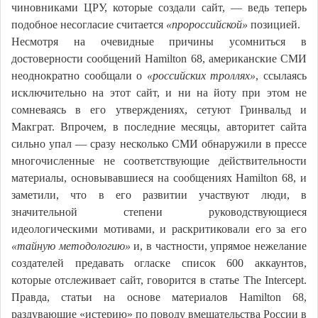
чиновниками ЦРУ, которые создали сайт, — ведь теперь
подобное несогласие считается
«пророссийской»
позицией.
Несмотря на очевидные причины усомниться в
достоверности сообщений Hamilton 68, американские СМИ
неоднократно сообщали о
«российских троллях»
, ссылаясь
исключительно на этот сайт, и ни на йоту при этом не
сомневаясь в его утверждениях, сетуют Гринвальд и
Макграт. Впрочем, в последние месяцы, авторитет сайта
сильно упал — сразу несколько СМИ обнаружили в прессе
многочисленные не соответствующие действительности
материалы, основывавшиеся на сообщениях Hamilton 68, и
заметили, что в его развитии участвуют люди, в
значительной степени руководствующиеся
идеологическими мотивами, и раскритиковали его за его
«тайную методологию»
и, в частности, упрямое нежелание
создателей предавать огласке список 600 аккаунтов,
которые отслеживает сайт, говорится в статье The Intercept.
Правда, статьи на основе материалов Hamilton 68,
раздувающие «истерию» по поводу вмешательства России в