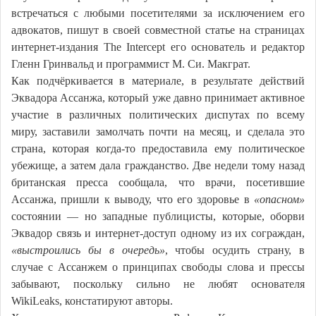
встречаться с любыми посетителями за исключением его
адвокатов, пишут в своей совместной статье на страницах
интернет-издания The Intercept его основатель и редактор
Гленн Гринвальд и программист М. Си. Макграт.
Как подчёркивается в материале, в результате действий
Эквадора Ассанжа, который уже давно принимает активное
участие в различных политических диспутах по всему
миру, заставили замолчать почти на месяц, и сделала это
страна, которая когда-то предоставила ему политическое
убежище, а затем дала гражданство. Две недели тому назад
британская пресса сообщала, что врачи, посетившие
Ассанжа, пришли к выводу, что его здоровье в
«опасном»
состоянии — но западные публицисты, которые, оборви
Эквадор связь и интернет-доступ одному из их сограждан,
«выстроились бы в очередь»
, чтобы осудить страну, в
случае с Ассанжем о принципах свободы слова и прессы
забывают, поскольку сильно не любят основателя
WikiLeaks, констатируют авторы.