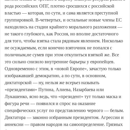
рода российских ОПГ, плотно сросшихся с российской
властью — которая, по сути, и сама является преступной
группировкой. В-четвертых, и остальные новые члены ЕС
находились на стадии крайнего морального разложения —
не такого глубокого, как Россия, но вполне достаточного
для того, чтобы взятка стала рядовым явлением. Нисколько
не осуждаемым, если конечно взяточник не попался с
поличным,не сумев при этом откупиться взяткой же. Все
это сильно снизило внутренние барьеры у европейцев.
Одновременно с этим, в «новой Европе», зачастую только
изображавшей демократию, а по сути, в основном,
диктаторской — ну, нельзя же всерьез называть
«президентами» Путина, Алиева, Назарбаева или
Лукашенко, ясно ведь, что «президент» тут только маска и
фигура речи — появился и спрос на оказание
специфических услуг по представлению черного — белым.
Диктатора — законно избранным президентом. Агрессии и
аннексии — правом народов на самоопределение. Грязных