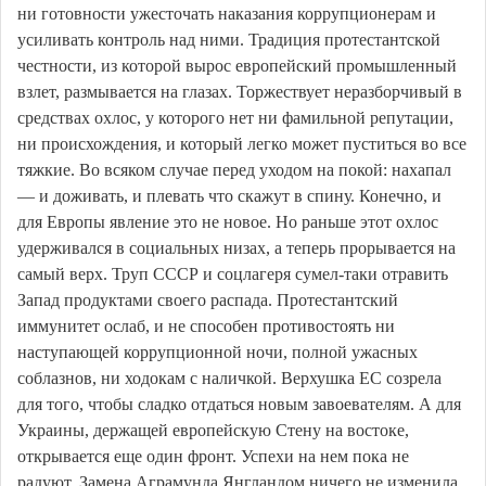
ни готовности ужесточать наказания коррупционерам и
усиливать контроль над ними. Традиция протестантской
честности, из которой вырос европейский промышленный
взлет, размывается на глазах. Торжествует неразборчивый в
средствах охлос, у которого нет ни фамильной репутации,
ни происхождения, и который легко может пуститься во все
тяжкие. Во всяком случае перед уходом на покой: нахапал
— и доживать, и плевать что скажут в спину. Конечно, и
для Европы явление это не новое. Но раньше этот охлос
удерживался в социальных низах, а теперь прорывается на
самый верх. Труп СССР и соцлагеря сумел-таки отравить
Запад продуктами своего распада. Протестантский
иммунитет ослаб, и не способен противостоять ни
наступающей коррупционной ночи, полной ужасных
соблазнов, ни ходокам с наличкой. Верхушка ЕС созрела
для того, чтобы сладко отдаться новым завоевателям. А для
Украины, держащей европейскую Стену на востоке,
открывается еще один фронт. Успехи на нем пока не
радуют. Замена Аграмунда Янгландом ничего не изменила.