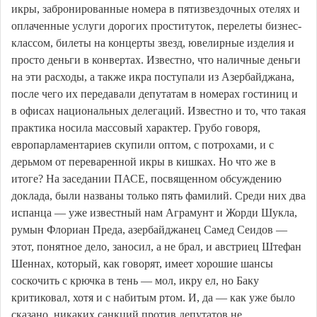
икры, забронированные номера в пятизвездочных отелях и
оплаченные услуги дорогих проституток, перелеты бизнес-
классом, билеты на концерты звезд, ювелирные изделия и
просто деньги в конвертах. Известно, что наличные деньги
на эти расходы, а также икра поступали из Азербайджана,
после чего их передавали депутатам в номерах гостиниц и
в офисах национальных делегаций. Известно и то, что такая
практика носила массовый характер. Грубо говоря,
европарламентариев скупили оптом, с потрохами, и с
дерьмом от переваренной икры в кишках. Но что же в
итоге? На заседании ПАСЕ, посвященном обсуждению
доклада, были названы только пять фамилий. Среди них два
испанца — уже известный нам Аграмунт и Жорди Шукла,
румын Флориан Преда, азербайджанец Самед Сеидов —
этот, понятное дело, заносил, а не брал, и австриец Штефан
Шеннах, который, как говорят, имеет хорошие шансы
соскочить с крючка в тень — мол, икру ел, но Баку
критиковал, хотя и с набитым ртом. И, да — как уже было
сказано, никаких санкций против депутатов не