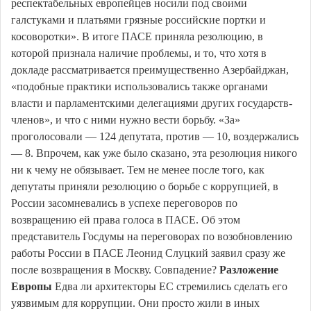
респектабельных европейцев носили под своими
галстуками и платьями грязные российские портки и
косоворотки». В итоге ПАСЕ приняла резолюцию, в
которой признала наличие проблемы, и то, что хотя в
докладе рассматривается преимущественно Азербайджан,
«подобные практики использовались также органами
власти и парламентскими делегациями других государств-
членов», и что с ними нужно вести борьбу. «За»
проголосовали — 124 депутата, против — 10, воздержались
— 8. Впрочем, как уже было сказано, эта резолюция никого
ни к чему не обязывает. Тем не менее после того, как
депутаты приняли резолюцию о борьбе с коррупцией, в
России засомневались в успехе переговоров по
возвращению ей права голоса в ПАСЕ. Об этом
представитель Госдумы на переговорах по возобновлению
работы России в ПАСЕ Леонид Слуцкий заявил сразу же
после возвращения в Москву. Совпадение?
Разложение
Европы
Едва ли архитекторы ЕС стремились сделать его
уязвимым для коррупции. Они просто жили в иных