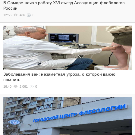
В Самаре начал работу XVI съезд Ассоциации флебологов
России
12:56
486
0
Заболевания вен: незаметная угроза, о которой важно
помнить
16:40
2 061
0