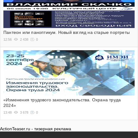
Пантеон или паноптикум. Новый взгляд на старые портреты
12:56
2 438
0
«Изменения трудового законодательства. Охрана труда
2024»
13:48
3 678
0
ActionTeaser.ru - тизерная реклама