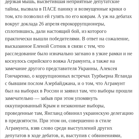
дерзкая мышь, высветившая неприятные депутатские
тайны, вызвала в ПАСЕ панику и возмущенные крики о
том, кто позволил ей гулять по его коврам. А уж на дебатах
вокруг доклада 26 апреля еврокоррупционеры,
сплотившись, дали настоящий бой, из которого
практически вышли победителями. В ответ на сожаление,
высказанное Еленой Сотник в связи с тем, что
расследование было изначально загнано в узкие рамки и не
коснулось сирийского вояжа Аграмунта, а также на
замечание другого представителя Украины, Алексея
Гончаренко, о коррупционных встречах Турбьерна Ягланда
с бывшим послом Азербайджана, и о том, что Аграмунт
был на выборах в России и заявил там, что выборы прошли
замечательно — забыв при этом упомянуть
оккупированный Крым и незаконные выборы,
проведенные там, Янгланд обвинил украинскую делегацию
в предвзятости. При этом он, совершенно в стиле
Аграмунта, взяв слово среди выступлений других
депутатов в ходе дебатов, и, выступив с обвинениями,