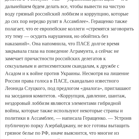
дальнейшем будем делать все, чтобы вывести на чистую
воду грязный российский лоббизм и коррупцию, которые
до сих пор нередко рулят в Ассамблее». Геращенко также
полагает, что ее европейские коллеги «стремятся заговорить
эту тему — осудить нарушения, но обойтись без
наказаний». Она напомнила, что ПАСЕ долгое время
закрывала глаза на поведение Аграмунта, а сейчас не
замечает причастности российских делегатов к
сексуальным и антисемитским скандалам, к дружбе с
Асадом и к войне против Украины. Несмотря на лишение
России права голоса в ПАСЕ, скандально известного
Леонида Слуцкого, под предлогом «диалога», приглашают
на заседания комитетов. «Коррупция, давление, шантаж,
нездоровый лоббизм являются элементами гибридной
войны, которые также используют некоторые страны и
политики в Ассамблее, — написала Геращенко. — Устроив
публичную порку Азербайджану, не все готовы вытащить
грязное белье по РФ, иначе выяснится, что многие из