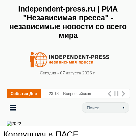
Independent-press.ru | РИА
"Независимая пресса" -
независимые новости со всего
мира
Сегодня - 07 августа 2026 г
События Дня
23:13 – Всероссийская
конференция «Налоговое
законодательство.
Бухгалтерский учет 2024-
Коррупция в ПАСЕ
2025»