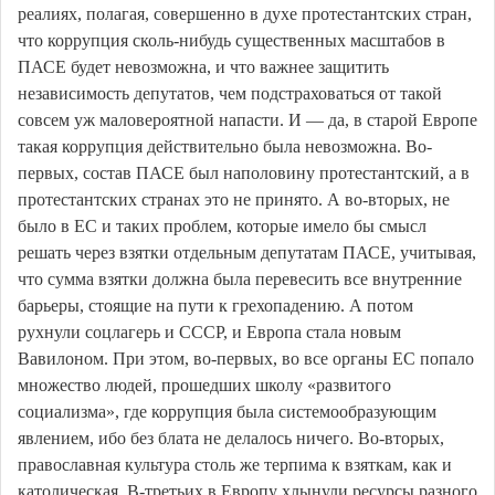
реалиях, полагая, совершенно в духе протестантских стран,
что коррупция сколь-нибудь существенных масштабов в
ПАСЕ будет невозможна, и что важнее защитить
независимость депутатов, чем подстраховаться от такой
совсем уж маловероятной напасти. И — да, в старой Европе
такая коррупция действительно была невозможна. Во-
первых, состав ПАСЕ был наполовину протестантский, а в
протестантских странах это не принято. А во-вторых, не
было в ЕС и таких проблем, которые имело бы смысл
решать через взятки отдельным депутатам ПАСЕ, учитывая,
что сумма взятки должна была перевесить все внутренние
барьеры, стоящие на пути к грехопадению. А потом
рухнули соцлагерь и СССР, и Европа стала новым
Вавилоном. При этом, во-первых, во все органы ЕС попало
множество людей, прошедших школу «развитого
социализма», где коррупция была системообразующим
явлением, ибо без блата не делалось ничего. Во-вторых,
православная культура столь же терпима к взяткам, как и
католическая. В-третьих в Европу хлынули ресурсы разного