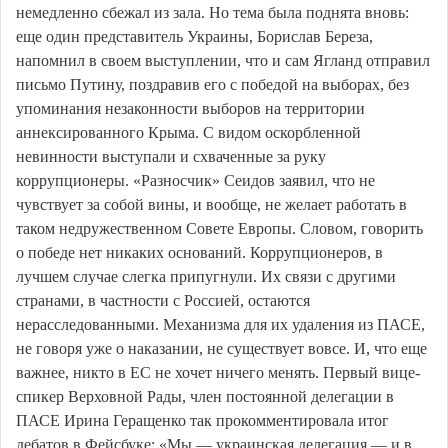
немедленно сбежал из зала. Но тема была поднята вновь:
еще один представитель Украины, Борислав Береза, ​​
напомнил в своем выступлении, что и сам Ягланд отправил
письмо Путину, поздравив его с победой на выборах, без
упоминания незаконности выборов на территории
аннексированного Крыма. С видом оскорбленной
невинности выступали и схваченные за руку
коррупционеры. «Разносчик» Сеидов заявил, что не
чувствует за собой вины, и вообще, не желает работать в
таком недружественном Совете Европы. Словом, говорить
о победе нет никаких оснований. Коррупционеров, в
лучшем случае слегка припугнули. Их связи с другими
странами, в частности с Россией, остаются
нерасследованными. Механизма для их удаления из ПАСЕ,
не говоря уже о наказании, не существует вовсе. И, что еще
важнее, никто в ЕС не хочет ничего менять. Первый вице-
спикер Верховной Рады, член постоянной делегации в
ПАСЕ Ирина Геращенко так прокомментировала итог
дебатов в Фейсбуке: «Мы — украинская делегация — и в