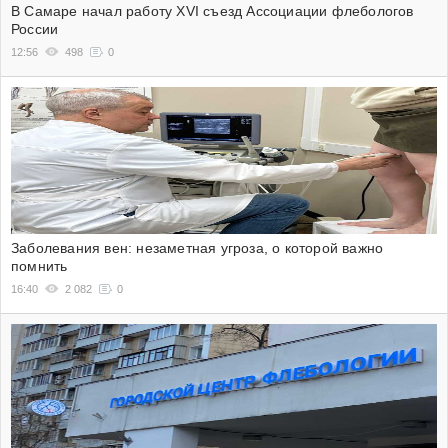
В Самаре начал работу XVI съезд Ассоциации флебологов
России
12:56
498
0
Заболевания вен: незаметная угроза, о которой важно
помнить
16:40
2 082
0