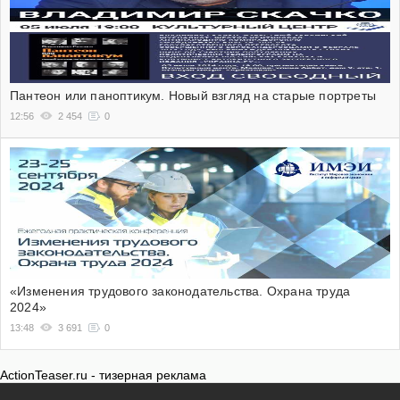
Пантеон или паноптикум. Новый взгляд на старые портреты
12:56
2 454
0
«Изменения трудового законодательства. Охрана труда
2024»
13:48
3 691
0
ActionTeaser.ru - тизерная реклама