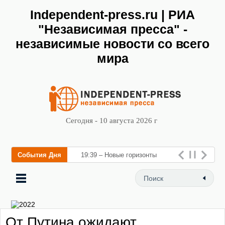
Independent-press.ru | РИА
"Независимая пресса" -
независимые новости со всего
мира
Сегодня - 10 августа 2026 г
События Дня
19:39 – Новые горизонты
флебологии: в Москве
открылся «Городской центр
флебологии» для
От Путина ожидают