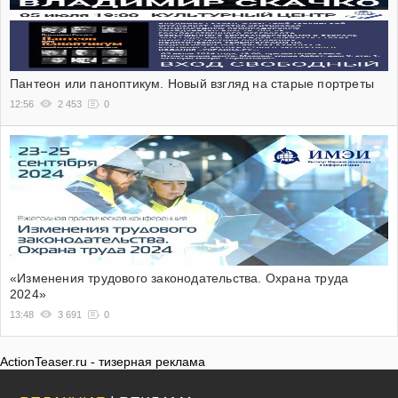
Пантеон или паноптикум. Новый взгляд на старые портреты
12:56
2 453
0
«Изменения трудового законодательства. Охрана труда
2024»
13:48
3 691
0
ActionTeaser.ru - тизерная реклама