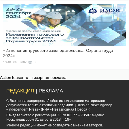
«Изменения трудового законодательства. Охрана труда
2024»
13:48
3 682
0
ActionTeaser.ru - тизерная реклама
РЕДАКЦИЯ
| РЕКЛАМА
© Все права защищены. Любое использование материалов
допускается только с согласия редакции. | Russian News Agency
«Independent Press» (РИА «Независимая Пресса»)
Cвидетельство о регистрации ЭЛ № ФС 77 – 73507 выдано
Роскомнадзором 31 августа 2018 г.. 18+
Мнение редакции может не совпадать с мнением авторов.