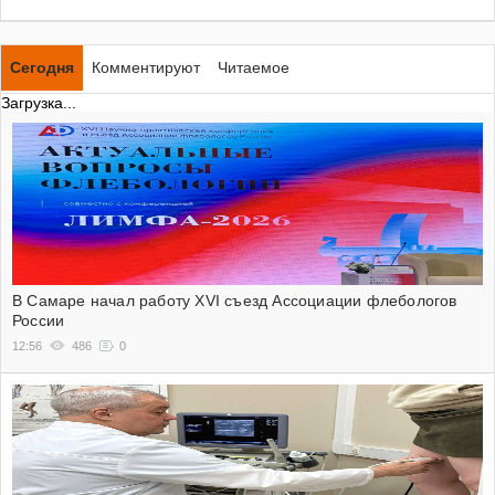
Сегодня
Комментируют
Читаемое
Загрузка...
В Самаре начал работу XVI съезд Ассоциации флебологов
России
12:56
486
0