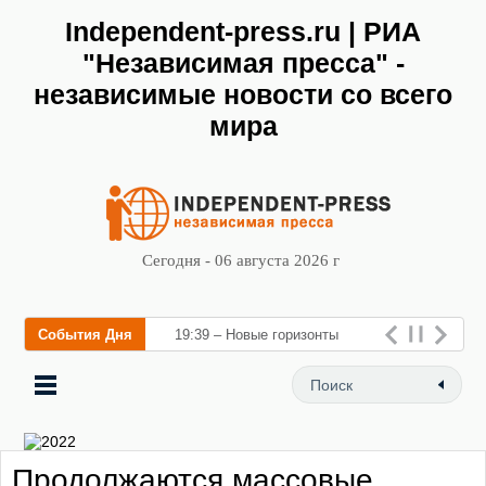
Independent-press.ru | РИА
"Независимая пресса" -
независимые новости со всего
мира
Сегодня - 06 августа 2026 г
События Дня
19:39 – Новые горизонты
флебологии: в Москве
открылся «Городской центр
флебологии» для
Продолжаются массовые