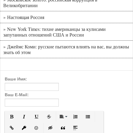
Великобритании
» Настоящая Россия
» New York Times: тихие американцы за кулисами
запутанных отношений США и России
» Джеймс Коми: русские пытаются влиять на вас, вы должны
знать об этом
Ваше Имя:
Ваш E-Mail:
Полужирный
Курсив
Подчеркнутый
Зачеркнутый
Выравнивание
Нумерованный список
Маркированный с