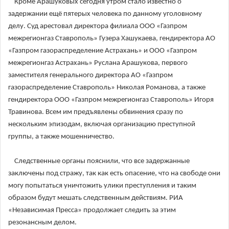
Кроме Арашуковых сегодня утром стало известно о
задержании ещё пятерых человека по данному уголовному
делу. Суд арестовал директора филиала ООО «Газпром
межрегионгаз Ставрополь» Гузера Хашукаева, гендиректора АО
«Газпром газораспределение Астрахань» и ООО «Газпром
межрегионгаз Астрахань» Руслана Арашукова, первого
заместителя генерального директора АО «Газпром
газораспределение Ставрополь» Николая Романова, а также
гендиректора ООО «Газпром межрегионгаз Ставрополь» Игоря
Травинова. Всем им предъявлены обвинения сразу по
нескольким эпизодам, включая организацию преступной
группы, а также мошенничество.
Следственные органы пояснили, что все задержанные
заключены под стражу, так как есть опасение, что на свободе они
могу попытаться уничтожить улики преступления и таким
образом будут мешать следственным действиям. РИА
«Независимая Пресса» продолжает следить за этим
резонансным делом.