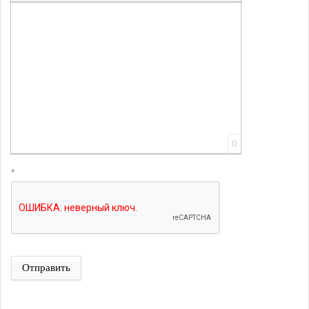
Вставить ссылку
Вставить защищенную ссылку
Вставить смайлик
Вставка скрытого текста
Вставка цитаты
Вставка спойлера
0
*
Отправить