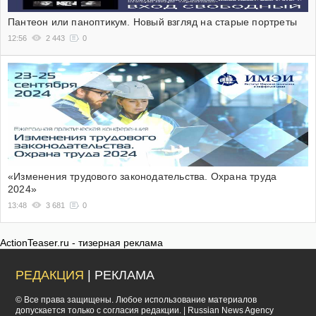
Пантеон или паноптикум. Новый взгляд на старые портреты
12:56
2 443
0
«Изменения трудового законодательства. Охрана труда
2024»
13:48
3 681
0
ActionTeaser.ru - тизерная реклама
РЕДАКЦИЯ
| РЕКЛАМА
© Все права защищены. Любое использование материалов
допускается только с согласия редакции. | Russian News Agency