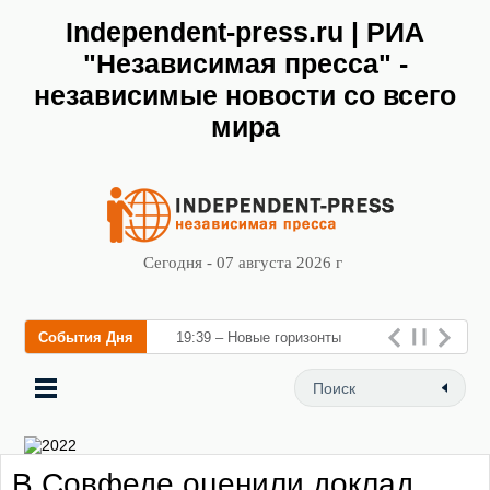
Independent-press.ru | РИА
"Независимая пресса" -
независимые новости со всего
мира
Сегодня - 07 августа 2026 г
События Дня
19:39 – Новые горизонты
флебологии: в Москве
открылся «Городской центр
флебологии» дл
В Совфеде оценили доклад