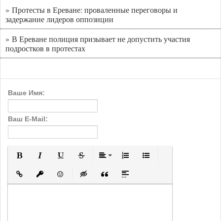
» Протесты в Ереване: проваленные переговоры и
задержание лидеров оппозиции
» В Ереване полиция призывает не допустить участия
подростков в протестах
Ваше Имя:
Ваш E-Mail:
Полужирный
Курсив
Подчеркнутый
Зачеркнутый
Выравнивание
Нумерованный список
Маркированный с
Вставить ссылку
Вставить защищенную ссылку
Вставить смайлик
Вставка скрытого текста
Вставка цитаты
Вставка спойлера