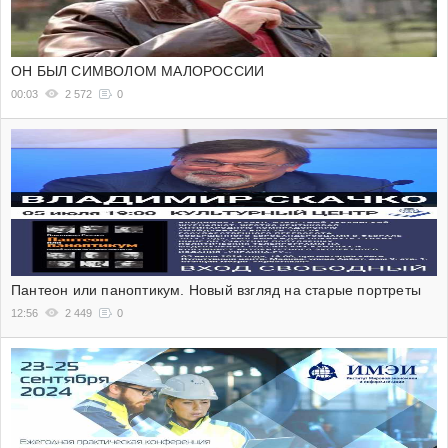
ОН БЫЛ СИМВОЛОМ МАЛОРОССИИ
00:03
2 572
0
Пантеон или паноптикум. Новый взгляд на старые портреты
12:56
2 449
0