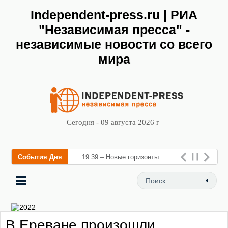
Independent-press.ru | РИА
"Независимая пресса" -
независимые новости со всего
мира
Сегодня - 09 августа 2026 г
События Дня
19:39 – Новые горизонты
флебологии: в Москве
открылся «Городской центр
флеболог
В Ереване произошли