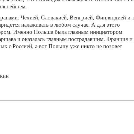
дальнейшем.
ранами: Чехией, Словакией, Венгрией, Финляндией и 
придется налаживать в любом случае. А для этого
дером. Именно Польша была главным инициатором
аршава и оказалась главным пострадавшим. Франция и
ык с Россией, а вот Польшу уже никто не позовет
лкин