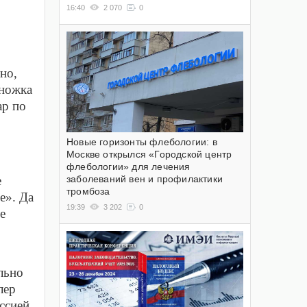
16:40
2 070
0
но,
дножка
ар по
Новые горизонты флебологии: в
Москве открылся «Городской центр
флебологии» для лечения
заболеваний вен и профилактики
е
тромбоза
е». Да
19:39
3 202
0
е
льно
лер
ссией,