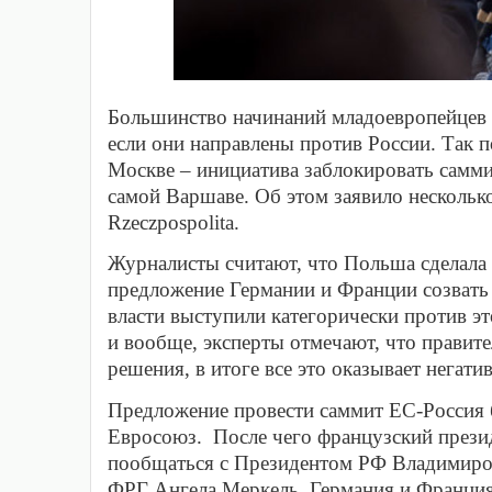
Большинство начинаний младоевропейцев з
если они направлены против России. Так п
Москве – инициатива заблокировать саммит
самой Варшаве. Об этом заявило нескольк
Rzeczpospolita.
Журналисты считают, что Польша сделала
предложение Германии и Франции созвать
власти выступили категорически против эт
и вообще, эксперты отмечают, что прави
решения, в итоге все это оказывает негати
Предложение провести саммит ЕС-Россия 
Евросоюз. После чего французский прези
пообщаться с Президентом РФ Владимиро
ФРГ Ангела Меркель. Германия и Франция