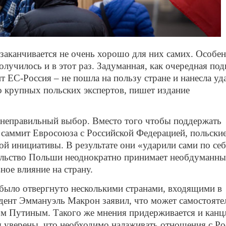
аканчивается не очень хорошо для них самих. Особен
олучилось и в этот раз. Задуманная, как очередная по
 ЕС-Россия – не пошла на пользу стране и нанесла уд
о крупных польских экспертов, пишет издание
 неправильный выбор. Вместо того чтобы поддержать
 саммит Евросоюза с Российской Федерацией, польски
ой инициативы. В результате они «ударили сами по себ
тельство Польши неоднократно принимает необдуманны
вное влияние на страну.
было отвергнуто несколькими странами, входящими в
дент Эммануэль Макрон заявил, что может самостояте
м Путиным. Такого же мнения придерживается и канц
 уверены, что необходимо налаживать отношения с Ро