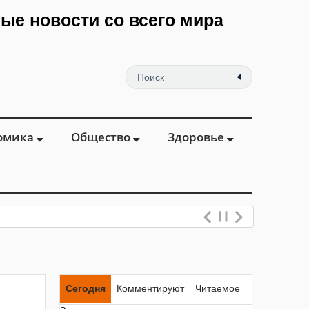
мые новости со всего мира
омика
Общество
Здоровье
Сегодня
Комментируют
Читаемое