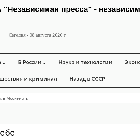
ИА "Независимая пресса" - независи
Сегодня - 08 августа 2026 г
е
В России
Наука и технологии
Экон
шествия и криминал
Назад в СССР
и: в Москве открылся «Городской центр флебо
себе