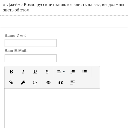
» Джеймс Коми: русские пытаются влиять на вас, вы должны
знать об этом
Ваше Имя:
Ваш E-Mail:
Полужирный
Курсив
Подчеркнутый
Зачеркнутый
Выравнивание
Нумерованный список
Маркированный с
Вставить ссылку
Вставить защищенную ссылку
Вставить смайлик
Вставка скрытого текста
Вставка цитаты
Вставка спойлера