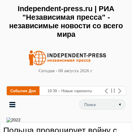
Independent-press.ru | РИА
"Независимая пресса" -
независимые новости со всего
мира
Сегодня - 08 августа 2026 г
События Дня
19:39 – Новые горизонты
флебологии: в Москве
открылся «Городской центр
флебологии» для
Польша провоцирует войну с