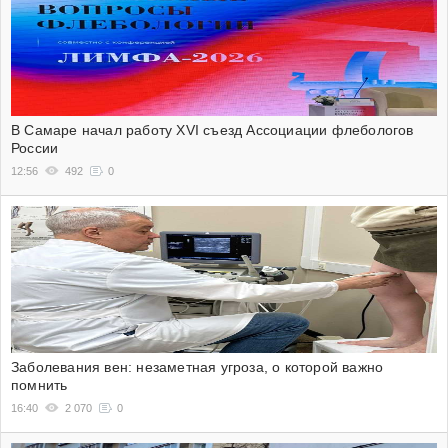
В Самаре начал работу XVI съезд Ассоциации флебологов
России
12:56
492
0
Заболевания вен: незаметная угроза, о которой важно
помнить
16:40
2 070
0