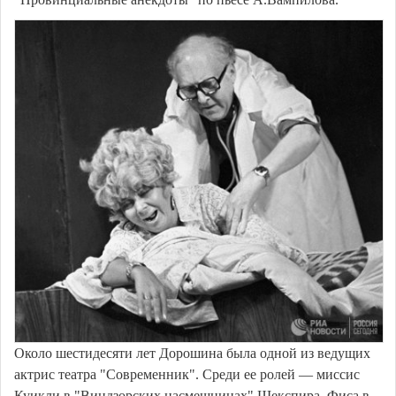
Около шестидесяти лет Дорошина была одной из ведущих
актрис театра "Современник". Среди ее ролей — миссис
Куикли в "Виндзорских насмешницах" Шекспира, Фиса в