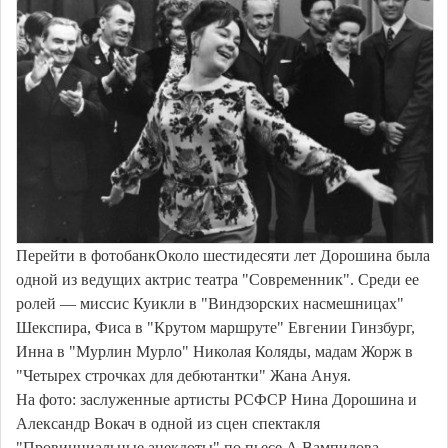
Перейти в фотобанкОколо шестидесяти лет Дорошина была
одной из ведущих актрис театра "Современник". Среди ее
ролей — миссис Куикли в "Виндзорских насмешницах"
Шекспира, Фиса в "Крутом маршруте" Евгении Гинзбург,
Инна в "Мурлин Мурло" Николая Коляды, мадам Жорж в
"Четырех строчках для дебютантки" Жана Ануя.
На фото: заслуженные артисты РСФСР Нина Дорошина и
Александр Вокач в одной из сцен спектакля
"Провинциальные анекдоты" по пьесе А.Вампилова.