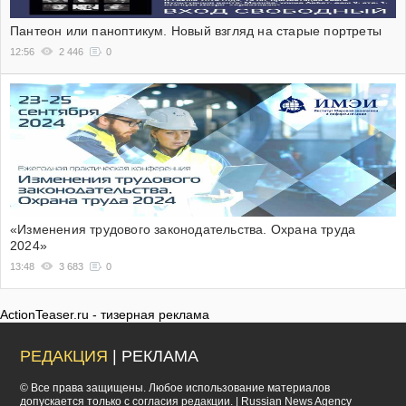
Пантеон или паноптикум. Новый взгляд на старые портреты
12:56
2 446
0
«Изменения трудового законодательства. Охрана труда
2024»
13:48
3 683
0
ActionTeaser.ru - тизерная реклама
РЕДАКЦИЯ
| РЕКЛАМА
© Все права защищены. Любое использование материалов
допускается только с согласия редакции. | Russian News Agency