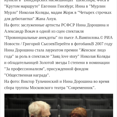
"Крутом маршруте" Евгении Гинзбург, Инна в "Мурлин
Мурло" Николая Коляды, мадам Жорж в "Четырех строчках
для дебютантки" Жана Ануя.
На фото: заслуженные артисты РСФСР Нина Дорошина и
Александр Вокач в одной из сцен спектакля
"Провинциальные анекдоты" по пьесе А.Вампилова.© РИА
Новости / Григорий СысоевПерейти в фотобанкВ 2007 году
Нина Дорошина стала лауреатом премии "Женское лицо
года" за роль в спектакле "Заяц love story" Николая Коляды
и обладательницей Золотой звезды I степени в номинации
"За профессионализм", присужденной фондом
"Общественная награда".
На фото: Виктор Тульчинский и Нина Дорошина во время
сбора труппы Московского театра "Современник".