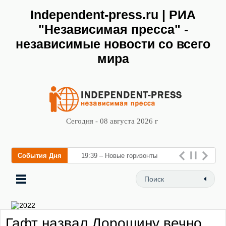
Independent-press.ru | РИА
"Независимая пресса" -
независимые новости со всего
мира
Сегодня - 08 августа 2026 г
События Дня
19:39 – Новые горизонты
флебологии: в Москве
открылся «Городской центр
флебологии» для лечения
Гафт назвал Дорошину вечно
заболеваний вен и про