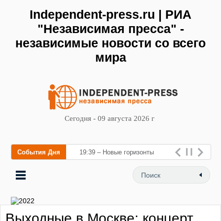
Independent-press.ru | РИА
"Независимая пресса" -
независимые новости со всего
мира
Сегодня - 09 августа 2026 г
События Дня
19:39 – Новые горизонты
флебологии: в Москве
открылся «Городской центр
флебологии» для лечения
Выходные в Москве: концерт
заболевани