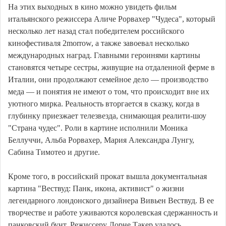
На этих выходных в кино можно увидеть фильм
итальянского режиссера Аличе Рорвахер "Чудеса", который
несколько лет назад стал победителем российского
кинофестиваля 2morrow, а также завоевал несколько
международных наград. Главными героинями картины
становятся четыре сестры, живущие на отдаленной ферме в
Италии, они продолжают семейное дело — производство
меда — и понятия не имеют о том, что происходит вне их
уютного мирка. Реальность вторгается в сказку, когда в
глубинку приезжает телезвезда, снимающая реалити-шоу
"Страна чудес". Роли в картине исполнили Моника
Беллуччи, Альба Рорвахер, Мария Александра Лунгу,
Сабина Тимотео и другие.
Кроме того, в российский прокат вышла документальная
картина "Вествуд: Панк, икона, активист" о жизни
легендарного лондонского дизайнера Вивьен Вествуд. В ее
творчестве и работе уживаются королевская сдержанность и
панковский бунт. Режиссеру Лорне Такер удалось