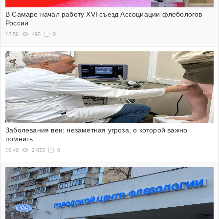
В Самаре начал работу XVI съезд Ассоциации флебологов
России
12:56
493
0
Заболевания вен: незаметная угроза, о которой важно
помнить
16:40
2 072
0