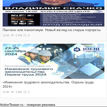
Пантеон или паноптикум. Новый взгляд на старые портреты
12:56
2 449
0
«Изменения трудового законодательства. Охрана труда
2024»
13:48
3 686
0
ActionTeaser.ru - тизерная реклама