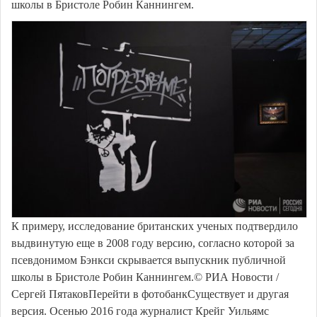
школы в Бристоле Робин Каннингем.
К примеру, исследование британских ученых подтвердило
выдвинутую еще в 2008 году версию, согласно которой за
псевдонимом Бэнкси скрывается выпускник публичной
школы в Бристоле Робин Каннингем.© РИА Новости /
Сергей ПятаковПерейти в фотобанкСуществует и другая
версия. Осенью 2016 года журналист Крейг Уильямс