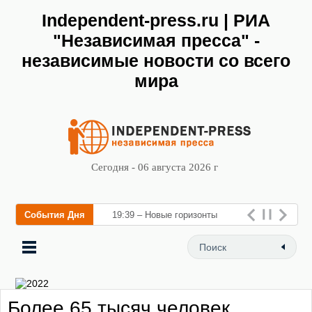
Independent-press.ru | РИА
"Независимая пресса" -
независимые новости со всего
мира
Сегодня - 06 августа 2026 г
События Дня
19:39 – Новые горизонты
флебологии: в Москве
открылся «Городской центр
флебологии» для лечения
Более 65 тысяч человек
заболеваний вен и