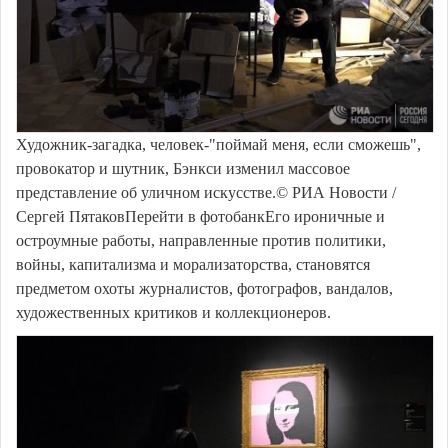
Художник-загадка, человек-"поймай меня, если сможешь",
провокатор и шутник, Бэнкси изменил массовое
представление об уличном искусстве.© РИА Новости /
Сергей ПятаковПерейти в фотобанкЕго ироничные и
остроумные работы, направленные против политики,
войны, капитализма и морализаторства, становятся
предметом охоты журналистов, фотографов, вандалов,
художественных критиков и коллекционеров.