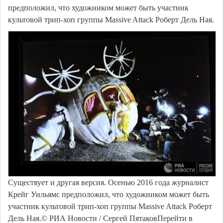
предположил, что художником может быть участник
культовой трип-хоп группы Massive Attack Роберт Дель Ная.
Существует и другая версия. Осенью 2016 года журналист
Крейг Уильямс предположил, что художником может быть
участник культовой трип-хоп группы Massive Attack Роберт
Дель Ная.© РИА Новости / Сергей ПятаковПерейти в