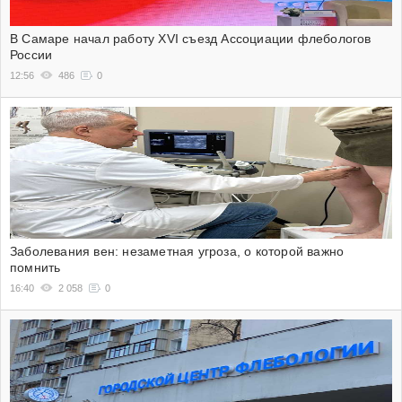
В Самаре начал работу XVI съезд Ассоциации флебологов
России
12:56
486
0
Заболевания вен: незаметная угроза, о которой важно
помнить
16:40
2 058
0