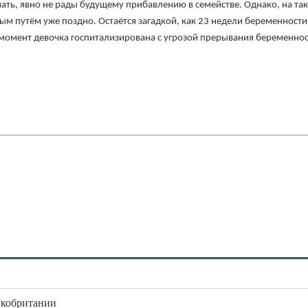
 мать, явно не рады будущему прибавлению в семействе. Однако, на та
м путём уже поздно. Остаётся загадкой, как 23 недели беременности
момент девочка госпитализирована с угрозой прерывания беременнос
икобритании