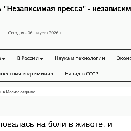
ИА "Независимая пресса" - независи
Сегодня - 06 августа 2026 г
е
В России
Наука и технологии
Экон
шествия и криминал
Назад в СССР
и: в Москве открылся «Городской центр флеболо
овалась на боли в животе, и