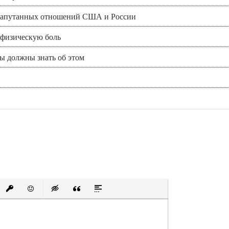
и запутанных отношений США и России
 физическую боль
вы должны знать об этом
е
ый список
рованный список
Вставить ссылку
Вставить защищенную ссылку
Вставить смайлик
Вставка скрытого текста
Вставка цитаты
Вставка спойлера