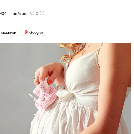
 904
рейтинг:
0
лассники
Google+