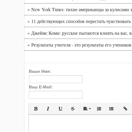
» New York Times: тихие американцы за кулисам
» 11 действующих способов перестать чувствовать
» Джеймс Коми: русские пытаются влиять на вас, 
» Результаты учителя - это результаты его учеников
Ваше Имя:
Ваш E-Mail:
Полужирный
Курсив
Подчеркнутый
Зачеркнутый
Выравнивани
Нумерованн
Марки