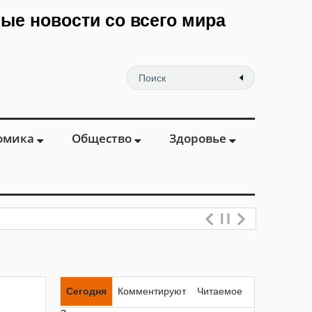
мые новости со всего мира
омика
Общество
Здоровье
Сегодня
Комментируют
Читаемое