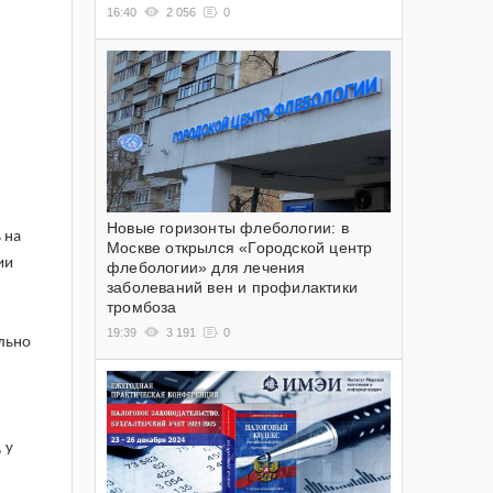
16:40
2 056
0
Новые горизонты флебологии: в
 на
Москве открылся «Городской центр
ии
флебологии» для лечения
заболеваний вен и профилактики
тромбоза
19:39
3 191
0
ельно
 у