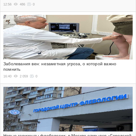
12:56
486
0
Заболевания вен: незаметная угроза, о которой важно
помнить
16:40
2 059
0
Новые горизонты флебологии: в Москве открылся «Городской