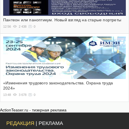
Пантеон или паноптикум. Новый взгляд на старые портреты
12:56
2 438
0
«Изменения трудового законодательства. Охрана труда
2024»
13:48
3 678
0
ActionTeaser.ru - тизерная реклама
РЕДАКЦИЯ
| РЕКЛАМА