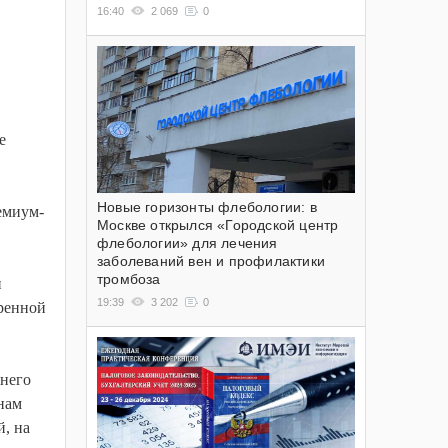
16:40
2 069
0
е
Новые горизонты флебологии: в
емиум-
Москве открылся «Городской центр
флебологии» для лечения
заболеваний вен и профилактики
тромбоза
й
19:39
3 202
0
иренной
днего
нам
й, на