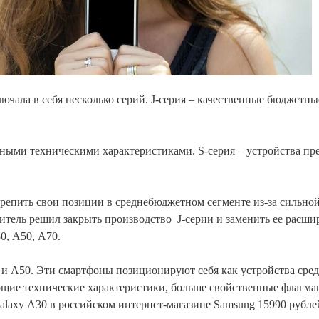
ала в себя несколько серий. J-серия – качественные бюджетны
ыми техническими характеристиками. S-серия – устройства пр
крепить свои позиции в среднебюджетном сегменте из-за сильно
итель решил закрыть производство J-серии и заменить ее расш
30, А50, А70.
и А50. Эти смартфоны позиционируют себя как устройства сре
ющие технические характеристики, больше свойственные флагма
 Galaxy А30 в российском интернет-магазине Samsung 15990 рубле