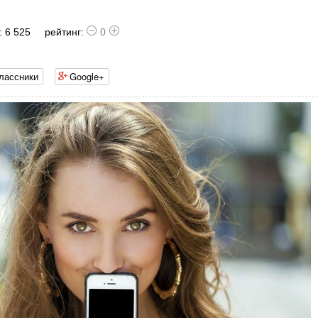
 6 525
рейтинг:
0
лассники
Google+