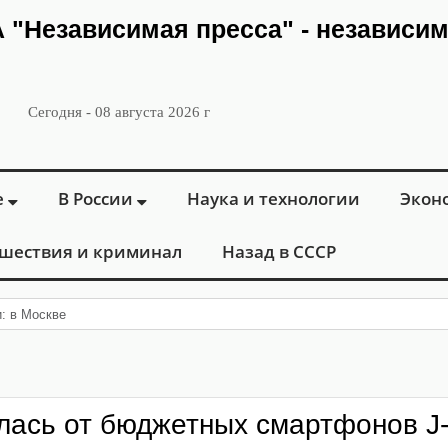
ИА "Независимая пресса" - независи
Сегодня - 08 августа 2026 г
е
В России
Наука и технологии
Экон
шествия и криминал
Назад в СССР
: в Москве открылся «Городской центр
лась от бюджетных смартфонов J