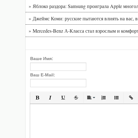
» Яблоко раздора: Samsung проиграла Apple многол
» Джеймс Коми: русские пытаются влиять на вас, 
» Mercedes-Benz А-Класса стал взрослым и комфо
Ваше Имя:
Ваш E-Mail:
Полужирный
Курсив
Подчеркнутый
Зачеркнутый
Выравнивани
Нумерованн
Марки