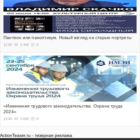
Пантеон или паноптикум. Новый взгляд на старые портреты
12:56
2 446
0
«Изменения трудового законодательства. Охрана труда
2024»
13:48
3 684
0
ActionTeaser.ru - тизерная реклама