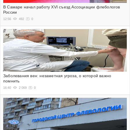
В Самаре начал работу XVI съезд Ассоциации флебологов
России
12:56
492
0
Заболевания вен: незаметная угроза, о которой важно
помнить
16:40
2 069
0