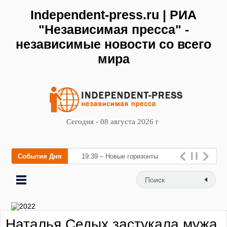
Independent-press.ru | РИА
"Независимая пресса" -
независимые новости со всего
мира
Сегодня - 08 августа 2026 г
События Дня
19:39 – Новые горизонты
флебологии: в Москве
открылся «Городской центр
флебологии» для лечения
Наталья Седых застукала мужа
заболеваний вен и п