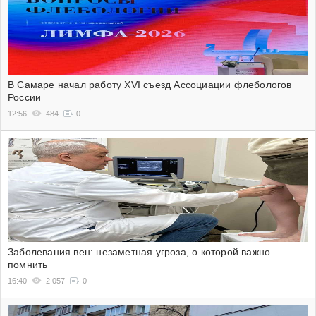
В Самаре начал работу XVI съезд Ассоциации флебологов
России
12:56
484
0
Заболевания вен: незаметная угроза, о которой важно
помнить
16:40
2 057
0