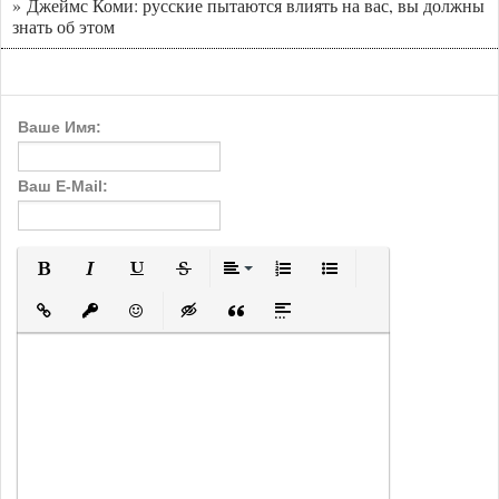
» Джеймс Коми: русские пытаются влиять на вас, вы должны
знать об этом
Ваше Имя:
Ваш E-Mail:
Полужирный
Курсив
Подчеркнутый
Зачеркнутый
Выравнивание
Нумерованный список
Маркированный с
Вставить ссылку
Вставить защищенную ссылку
Вставить смайлик
Вставка скрытого текста
Вставка цитаты
Вставка спойлера