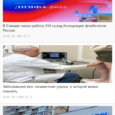
В Самаре начал работу XVI съезд Ассоциации флебологов
России
12:56
498
0
Заболевания вен: незаметная угроза, о которой важно
помнить
16:40
2 082
0