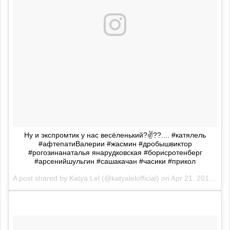
Ну и экспромтик у нас весёленький?✌??.... #катялель
#афтепатиВалерии #жасмин #дробышвиктор
#рогозинанаталья янарудковская #борисротенберг
#арсенийшульгин #сашакачан #часики #прикол
A post shared by
Katya Lel
(@katyalelofficial) on
Apr 21, 2018 at 4:13pm PDT