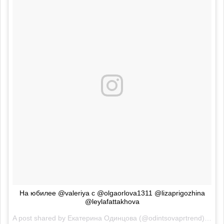
На юбилее @valeriya с @olgaorlova1311 @lizaprigozhina
@leylafattakhova
A post shared by
Екатерина Одинцова
(@odintsovaprtrend) on
Ap