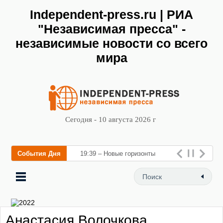
Independent-press.ru | РИА
"Независимая пресса" -
независимые новости со всего
мира
Сегодня - 10 августа 2026 г
События Дня
19:39 – Новые горизонты
флебологии: в Москве
открылся «Городской центр
флебологии» для лечения
Анастасия Волочкова
заболеваний вен и