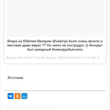
Вчера на Юбилее Валерии @valeriya было очень весело и
местами даже жарко ?? Но никто не пострадал ;)) Концерт
был шикарный #некогдаобьяснять
A post shared by
Сергей Жорин
(@advokatzhorin) on
Apr 22, 2018 at 3:53am PDT
Источник