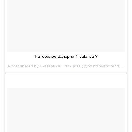
На юбилее Валерии @valeriya ?
A post shared by
Екатерина Одинцова
(@odintsovaprtrend) on
Ap