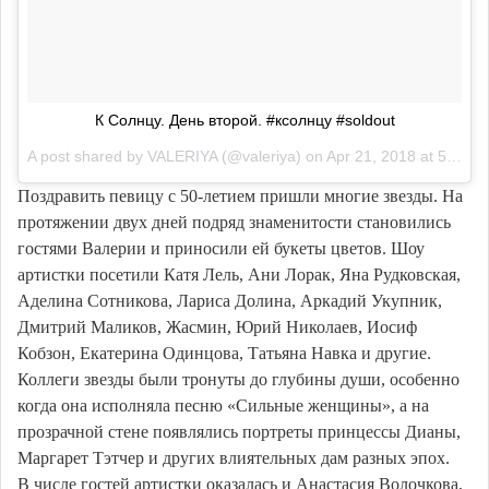
К Солнцу. День второй. #ксолнцу #soldout
A post shared by
VALERIYA
(@valeriya) on
Apr 21, 2018 at 5:08am PDT
Поздравить певицу с 50-летием пришли многие звезды. На
протяжении двух дней подряд знаменитости становились
гостями Валерии и приносили ей букеты цветов. Шоу
артистки посетили Катя Лель, Ани Лорак, Яна Рудковская,
Аделина Сотникова, Лариса Долина, Аркадий Укупник,
Дмитрий Маликов, Жасмин, Юрий Николаев, Иосиф
Кобзон, Екатерина Одинцова, Татьяна Навка и другие.
Коллеги звезды были тронуты до глубины души, особенно
когда она исполняла песню «Сильные женщины», а на
прозрачной стене появлялись портреты принцессы Дианы,
Маргарет Тэтчер и других влиятельных дам разных эпох.
В числе гостей артистки оказалась и Анастасия Волочкова,