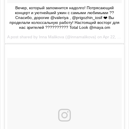
Вечер, который запомнится надолго! Потрясающий
концерт и уютнейший ужин с самыми любимыми ??
Спасибо, дорогие @valeriya , @prigozhin_iosif ❤️ Вы
проделали колоссальную работу! Настоящий восторг для
нас зрителей ?????????? Total Look @maya.om
A post shared by
Inna Malikova
(@innamalikova) on
Apr 22, 2018 at 4:13am PDT