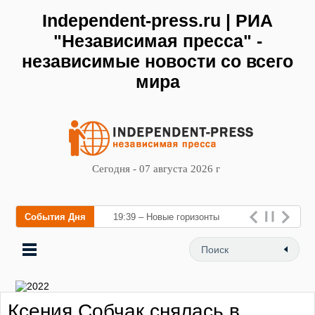
Independent-press.ru | РИА
"Независимая пресса" -
независимые новости со всего
мира
Сегодня - 07 августа 2026 г
События Дня
19:39 – Новые горизонты
флебологии: в Москве
открылся «Городской центр
флебологии» для лечения
Ксения Собчак снялась в
заболе