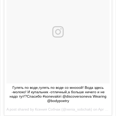
Гулять по воде,гулять по воде со мнооой! Вода здесь
-молоко! И купальник -отличный,а больше ничего и не
надо тут!?Спасибо #sonevakiri @discoversoneva Wearing
@bodypoetry
A post shared by
Ксения Собчак
(@xenia_sobchak) on
Apr 3, 2018 at 7:54am PDT