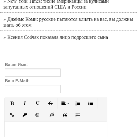
» New York Times: тихие американцы за кулисами
запутанных отношений США и России
» Джеймс Коми: русские пытаются влиять на вас, вы должны
знать об этом
» Ксения Собчак показала лицо подросшего сына
Ваше Имя:
Ваш E-Mail:
Полужирный
Курсив
Подчеркнутый
Зачеркнутый
Выравнивание
Нумерованный список
Маркированный с
Вставить ссылку
Вставить защищенную ссылку
Вставить смайлик
Вставка скрытого текста
Вставка цитаты
Вставка спойлера