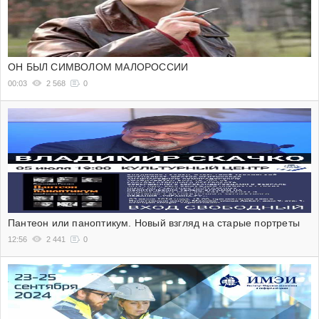
ОН БЫЛ СИМВОЛОМ МАЛОРОССИИ
00:03
2 568
0
Пантеон или паноптикум. Новый взгляд на старые портреты
12:56
2 441
0