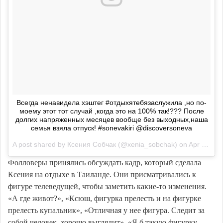
Всегда ненавидела хэштег #отдыхятебязаслужила ,но по-
моему этот тот случай ,когда это на 100% так!??? После
долгих напряженных месяцев вообще без выходных,наша
семья взяла отпуск! #sonevakiri @discoversoneva
A post shared by
Ксения Собчак
(@xenia_sobchak) on
Apr 2, 2018 at 11:36pm PDT
Фолловеры принялись обсуждать кадр, который сделала
Ксения на отдыхе в Таиланде. Они присматривались к
фигуре телеведущей, чтобы заметить какие-то изменения.
«А где живот?», «Ксюш, фигурка прелесть и на фигурке
прелесть купальник», «Отличная у нее фигура. Следит за
собой человек, хорошо выглядит», «Я б такую фигурку