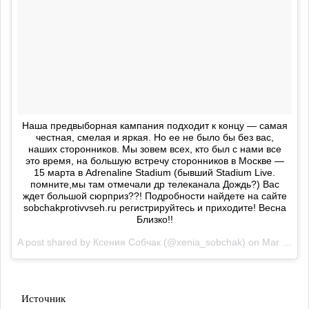
Наша предвыборная кампания подходит к концу — самая
честная, смелая и яркая. Но ее не было бы без вас,
наших сторонников. Мы зовем всех, кто был с нами все
это время, на большую встречу сторонников в Москве —
15 марта в Adrenaline Stadium (бывший Stadium Live.
помните,мы там отмечали др телеканала Дождь?) Вас
ждет большой сюрприз??! Подробности найдете на сайте
sobchakprotivvseh.ru регистрируйтесь и приходите! Весна
Близко!!
A post shared by
Ксения Собчак
(@xenia_sobchak) on
Mar 9, 2018 at 10:55am PST
Источник