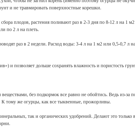
ухой, чтобы не загнил корень (именно поэтому огурцы не окучи
грунт и не травмировать поверхностные корешки.
сбора плодов, растения поливают раз в 2-3 дня по 8-12 л на 1 м2
ли по 2 л на плеть.
водят раз в 2 недели. Расход воды: 3-4 л на 1 м2 или 0,5-0,7 л н
ив») и позволяет дольше сохранять влажность и пористость грун
 веществами, без подкормок все равно не обойтись. Ведь из-за 
 К тому же огурцы, как все тыквенные, прожорливы.
неральных, так и органических удобрений. Делают это только 
орни.