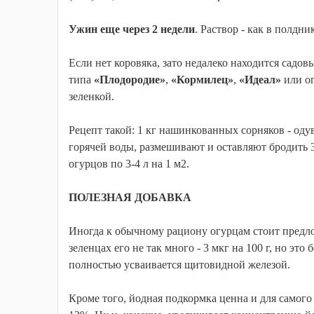
Ужин еще через 2 недели
. Раствор - как в полдник
Если нет коровяка, зато недалеко находится садо
типа
«Плодородие»
,
«Кормилец»
,
«Идеал»
или ог
зеленкой.
Рецепт такой: 1 кг нашинкованных сорняков - оду
горячей воды, размешивают и оставляют бродить 3
огурцов по 3-4 л на 1 м2.
ПОЛЕЗНАЯ ДОБАВКА
Иногда к обычному рациону огурцам стоит предлож
зеленцах его не так много - 3 мкг на 100 г, но это
полностью усваивается щитовидной железой.
Кроме того, йодная подкормка ценна и для самого