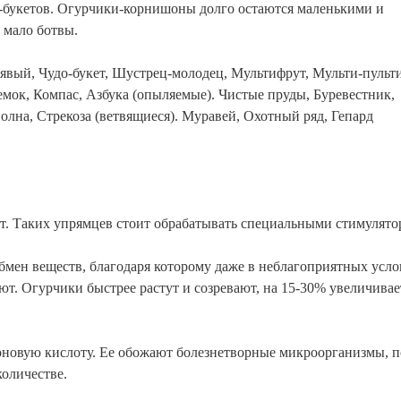
зей-букетов. Огурчики-корнишоны долго остаются маленькими и
 мало ботвы.
вый, Чудо-букет, Шустрец-молодец, Мультифрут, Мульти-пульти
емок, Компас, Азбука (опыляемые). Чистые пруды, Буревестник,
олна, Стрекоза (ветвящиеся). Муравей, Охотный ряд, Гепард
ет. Таких упрямцев стоит обрабатывать специальными стимулято
бмен веществ, благодаря которому даже в неблагоприятных усло
т. Огурчики быстрее растут и созревают, на 15-30% увеличивае
оновую кислоту. Ее обожают болезнетворные микроорганизмы, 
оличестве.