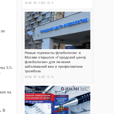
16:40
2 052
0
 ли
Новые горизонты флебологии: в
Москве открылся «Городской центр
флебологии» для лечения
заболеваний вен и профилактики
на 3-5-
тромбоза
т
19:39
3 187
0
кие на
. В