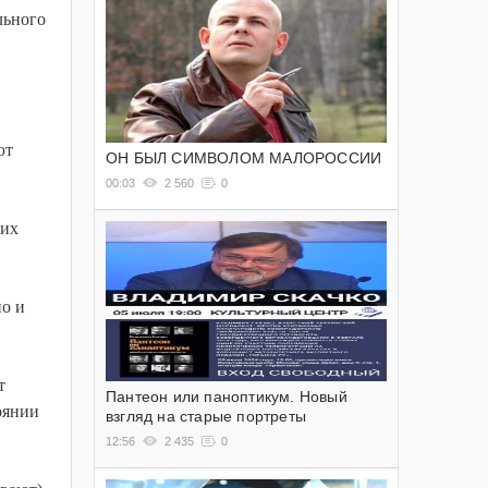
льного
ют
ОН БЫЛ СИМВОЛОМ МАЛОРОССИИ
00:03
2 560
0
 их
но и
т
Пантеон или паноптикум. Новый
тоянии
взгляд на старые портреты
12:56
2 435
0