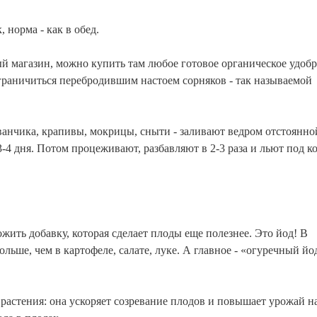
, норма - как в обед.
вый магазин, можно купить там любое готовое органическое удоб
раничиться перебродившим настоем сорняков - так называемой
ванчика, крапивы, мокрицы, сныти - заливают ведром отстоянно
-4 дня. Потом процеживают, разбавляют в 2-3 раза и льют под к
ить добавку, которая сделает плоды еще полезнее. Это йод! В
 больше, чем в картофеле, салате, луке. А главное - «огуречный йо
 растения: она ускоряет созревание плодов и повышает урожай на