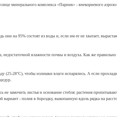
еплице минерального комплекса «Парник» - внекорневого аэрозо
ь они на 95% состоят из воды и, если им ее не хватает, выраста
, недостаточной влажности почвы и воздуха. Как же правильно
ду (25-28°С), чтобы излишки влаги испарялись. А если прохлад
цедур.
сь не замочить листья и основание стебля: растения пропитываю
гой вариант - полив в бороздку, выкопанную вдоль рядка на расс