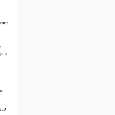
рение
й
орни
д»
 10-