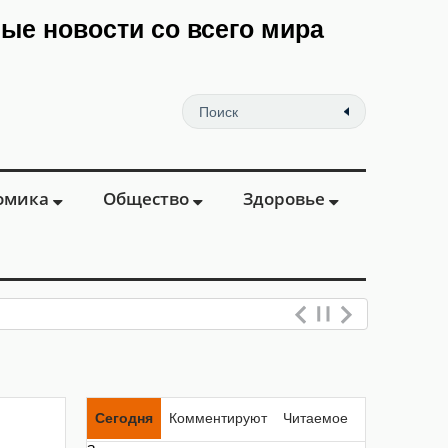
мые новости со всего мира
омика
Общество
Здоровье
Сегодня
Комментируют
Читаемое