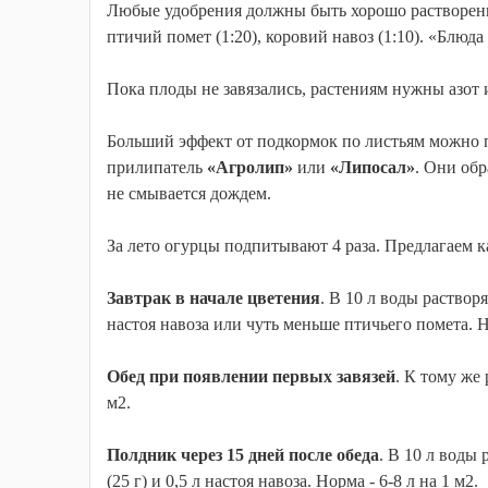
Любые удобрения должны быть хорошо растворены 
птичий помет (1:20), коровий навоз (1:10). «Блюд
Пока плоды не завязались, растениям нужны азот и
Больший эффект от подкормок по листьям можно п
прилипатель
«Агролип»
или
«Липосал»
. Они обр
не смывается дождем.
За лето огурцы подпитывают 4 раза. Предлагаем 
Завтрак в начале цветения
. В 10 л воды раствор
настоя навоза или чуть меньше птичьего помета. Но
Обед при появлении первых завязей
. К тому же
м2.
Полдник через 15 дней после обеда
. В 10 л воды
(25 г) и 0,5 л настоя навоза. Норма - 6-8 л на 1 м2.