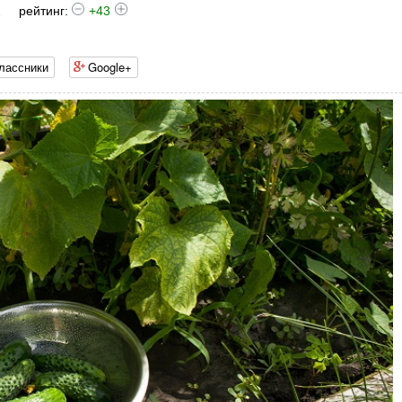
1
рейтинг:
+43
лассники
Google+