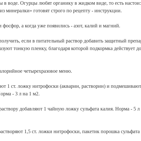
в воде. Огурцы любят органику в жидком виде, то есть настои:
а из минералки» готовят строго по рецепту - инструкции.
 фосфор, а когда уже появились - азот, калий и магний.
олучить, если в питательный раствор добавить защитный препа
азуют тонкую пленку, благодаря которой подкормка действует д
калорийное четырехразовое меню.
яют 1 ст. ложку нитрофоски (акварин, растворин) и подмешивают
рма - 3 л на 1 м2.
 раствору добавляют 1 чайную ложку сульфата калия. Норма - 5 л 
 растворяют 1,5 ст. ложки нитрофоски, пакетик порошка сульфата