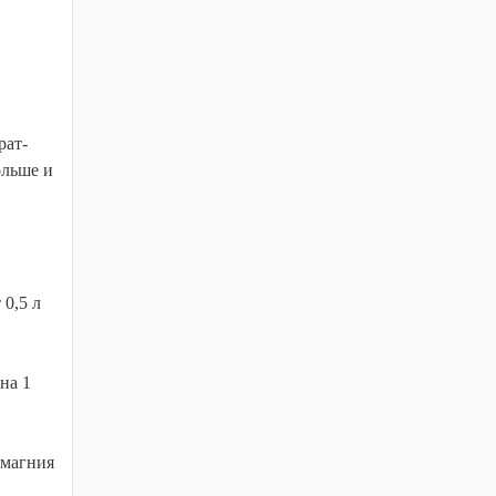
рат-
ольше и
 0,5 л
на 1
 магния