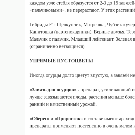
каждом узле стебля образуется от 2-3 до 15 завя
«пальчиковыми», не перерастают. У этих растений
Гибриды F1: Щелкунчик, Матрешка, Чубчик кучеря
Капитошка (партенокарпики). Верные друзья, Тер
Мальчик с пальчик, Младший лейтенант, Зеленая в
(ограниченно ветвящиеся).
УПРЯМЫЕ ПУСТОЦВЕТЫ
Иногда огурцы долго цветут впустую, а завязей н
«Завязь для огурцов»
- препарат, усиливающий о
лучше завязываются плоды, растения меньше болею
ранний и качественный урожай.
«Оберег»
и
«Проросток»
в составе имеют арахид
препараты применяют постепенно в очень малом к