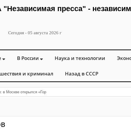
ИА "Независимая пресса" - независи
Сегодня - 05 августа 2026 г
е
В России
Наука и технологии
Экон
шествия и криминал
Назад в СССР
и: в Москве открылся «Городской центр флебологии» для лечения з
ов