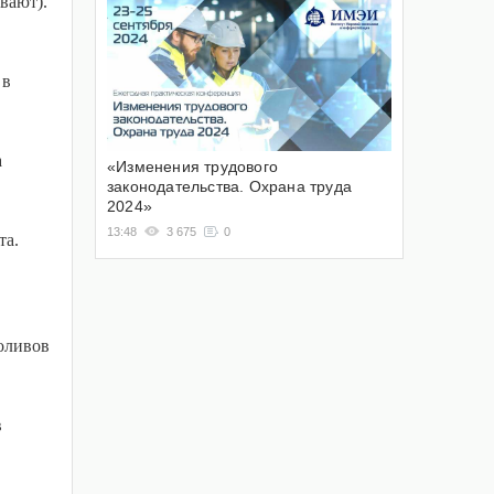
вают).
 в
а
«Изменения трудового
законодательства. Охрана труда
2024»
13:48
3 675
0
та.
поливов
в