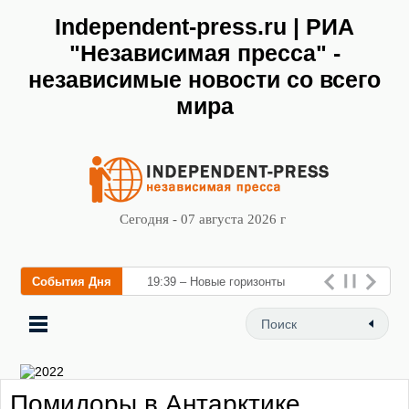
Independent-press.ru | РИА
"Независимая пресса" -
независимые новости со всего
мира
Сегодня - 07 августа 2026 г
События Дня
19:39 – Новые горизонты
флебологии: в Москве
открылся «Городской центр
флебологии» д
Помидоры в Антарктике