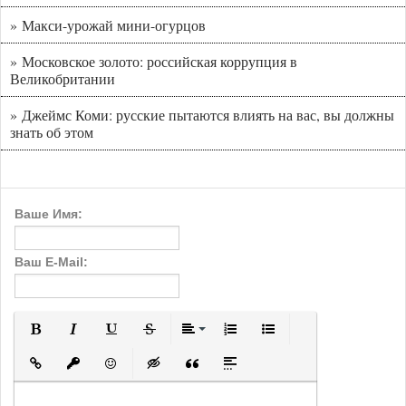
» Макси-урожай мини-огурцов
» Московское золото: российская коррупция в
Великобритании
» Джеймс Коми: русские пытаются влиять на вас, вы должны
знать об этом
Ваше Имя:
Ваш E-Mail:
Полужирный
Курсив
Подчеркнутый
Зачеркнутый
Выравнивание
Нумерованный список
Маркированный с
Вставить ссылку
Вставить защищенную ссылку
Вставить смайлик
Вставка скрытого текста
Вставка цитаты
Вставка спойлера