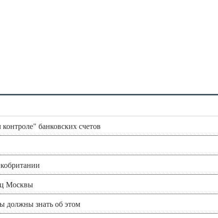
 контроле" банковских счетов
икобритании
ец Москвы
вы должны знать об этом