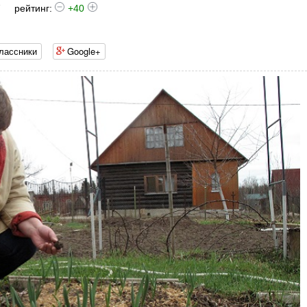
7
рейтинг:
+40
лассники
Google+