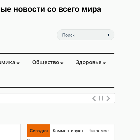
мые новости со всего мира
омика
Общество
Здоровье
Сегодня
Комментируют
Читаемое