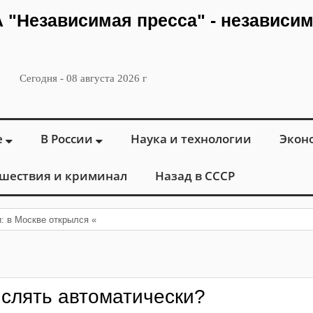
ИА "Независимая пресса" - независи
Сегодня - 08 августа 2026 г
е
В России
Наука и технологии
Экон
шествия и криминал
Назад в СССР
и: в Москве открылся «Городской центр флебологии»
ислять автоматически?