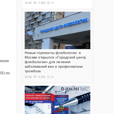
16:40
2 069
0
Новые горизонты флебологии: в
Москве открылся «Городской центр
оения
флебологии» для лечения
заболеваний вен и профилактики
тромбоза
РН) по
19:39
3 201
0