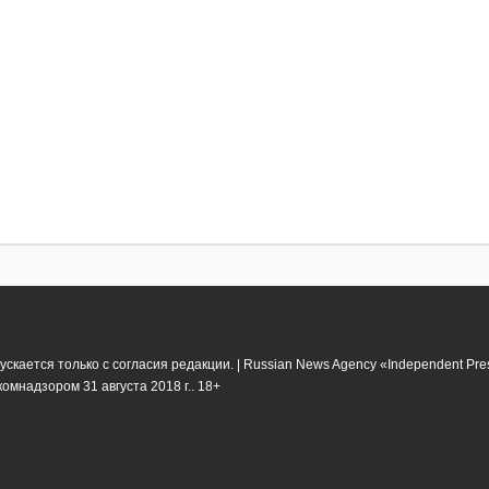
кается только с согласия редакции. | Russian News Agency «Independent Pr
мнадзором 31 августа 2018 г.. 18+