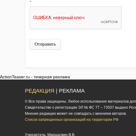
*
Отправить
ActionTeaser.ru - тизерная реклама
РЕДАКЦИЯ
| РЕКЛАМА
© Все права защищены. Любое использование материалов допус
Cвидетельство о регистрации ЭЛ № ФС 77 – 73507 выдано Роско
Мнение редакции может не совпадать с мнением авторов.
Список запрещенных организаций на территории РФ
Учредитель: Маршалкин В.В.