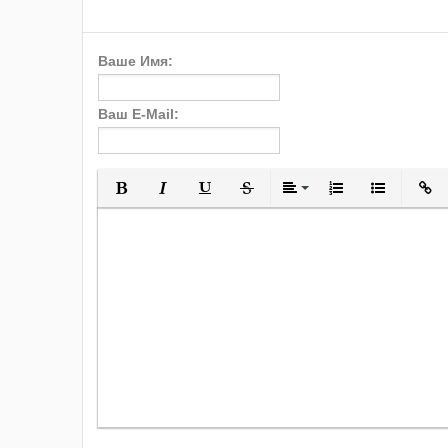
Ваше Имя:
Ваш E-Mail:
Полужирный
Курсив
Подчеркнутый
Зачеркнутый
Выравнивани
Нумерованн
Марки