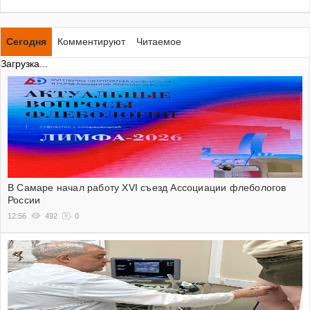
Сегодня
Комментируют
Читаемое
Загрузка...
В Самаре начал работу XVI съезд Ассоциации флебологов
России
12:56
492
0