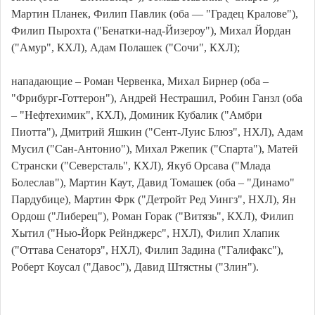
Мартин Планек, Филип Павлик (оба — "Градец Кралове"),
Филип Пырохта ("Бенатки-над-Йизероу"), Михал Йордан
("Амур", КХЛ), Адам Полашек ("Сочи", КХЛ);
нападающие – Роман Червенка, Михал Бирнер (оба –
"Фрибург-Готтерон"), Андрей Нестрашил, Робин Ганзл (оба
– "Нефтехимик", КХЛ), Доминик Кубалик ("Амбри
Пиотта"), Дмитрий Яшкин ("Сент-Луис Блюз", НХЛ), Адам
Мусил ("Сан-Антонио"), Михал Ржепик ("Спарта"), Матей
Странски ("Северсталь", КХЛ), Якуб Орсава ("Млада
Болеслав"), Мартин Каут, Давид Томашек (оба – "Динамо"
Пардубице), Мартин Фрк ("Детройт Ред Уингз", НХЛ), Ян
Ордош ("Либерец"), Роман Горак ("Витязь", КХЛ), Филип
Хытил ("Нью-Йорк Рейнджерс", НХЛ), Филип Хлапик
("Оттава Сенаторз", НХЛ), Филип Задина ("Галифакс"),
Роберт Коусал ("Давос"), Давид Штястны ("Злин").