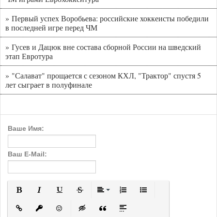
» Первый успех Воробьева: российские хоккеисты победили
в последней игре перед ЧМ
» Гусев и Дацюк вне состава сборной России на шведский
этап Евротура
» "Салават" прощается с сезоном КХЛ, "Трактор" спустя 5
лет сыграет в полуфинале
Ваше Имя:
Ваш E-Mail:
Полужирный
Курсив
Подчеркнутый
Зачеркнутый
Выравнивание
Нумерованный список
Маркированный с