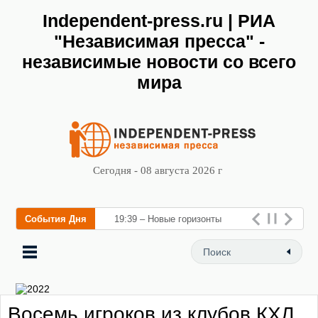
Independent-press.ru | РИА
"Независимая пресса" -
независимые новости со всего
мира
Сегодня - 08 августа 2026 г
События Дня
19:39 – Новые горизонты
флебологии: в Москве
открылся «Городской центр
флебологии» для лечения
Восемь игроков из клубов КХЛ
заболеваний вен и