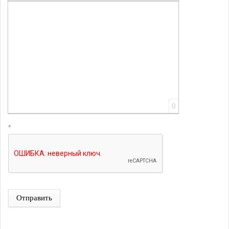
Вставить ссылку
Вставить защищенную ссылку
Вставить смайлик
Вставка скрытого текста
Вставка цитаты
Вставка спойлера
0
*
Отправить