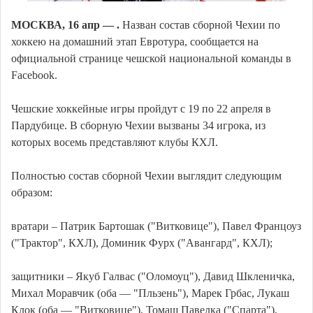
МОСКВА, 16 апр — .
Назван состав сборной Чехии по
хоккею на домашний этап Евротура, сообщается на
официальной странице чешской национальной команды в
Facebook.
Чешские хоккейные игры пройдут с 19 по 22 апреля в
Пардубице. В сборную Чехии вызваны 34 игрока, из
которых восемь представляют клубы КХЛ.
Полностью состав сборной Чехии выглядит следующим
образом:
вратари – Патрик Бартошак ("Витковице"), Павел Францоуз
("Трактор", КХЛ), Доминик Фурх ("Авангард", КХЛ);
защитники – Якуб Галвас ("Оломоуц"), Давид Шкленичка,
Михал Моравчик (оба — "Пльзень"), Марек Грбас, Лукаш
Клок (оба — "Витковице"), Томаш Павелка ("Спарта"),