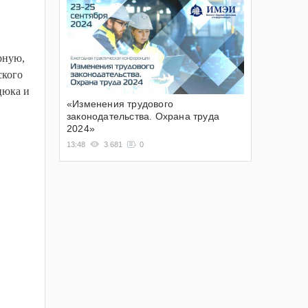
рную,
ского
цюка и
«Изменения трудового
законодательства. Охрана труда
2024»
13:48
3 681
0