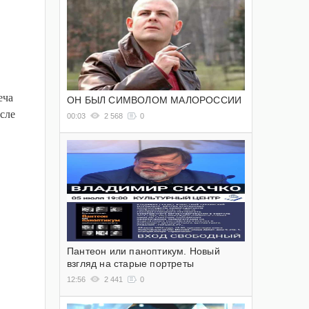
еча
ОН БЫЛ СИМВОЛОМ МАЛОРОССИИ
сле
00:03
2 568
0
Пантеон или паноптикум. Новый
взгляд на старые портреты
12:56
2 441
0