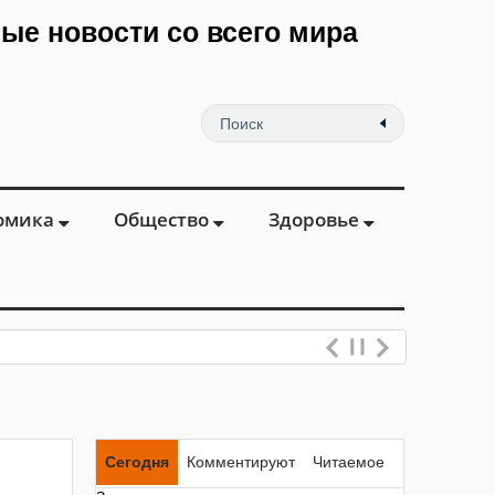
мые новости со всего мира
омика
Общество
Здоровье
Сегодня
Комментируют
Читаемое