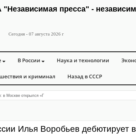
ИА "Независимая пресса" - независи
Сегодня - 07 августа 2026 г
е
В России
Наука и технологии
Экон
шествия и криминал
Назад в СССР
и: в Москве открылся «Городской центр флебологии» для лечения
ссии Илья Воробьев дебютирует в