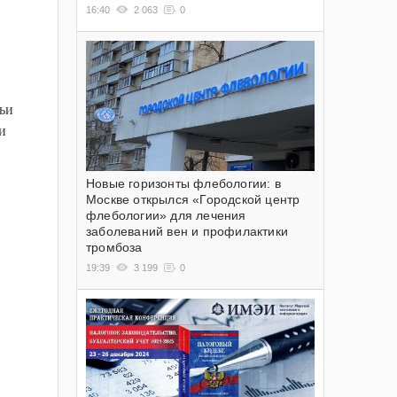
16:40
2 063
0
ьи
и
Новые горизонты флебологии: в
Москве открылся «Городской центр
флебологии» для лечения
заболеваний вен и профилактики
тромбоза
19:39
3 199
0