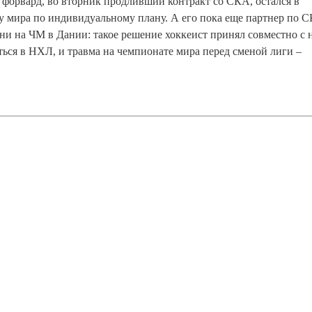
 форвард, во вторник продливший контракт со СКА, остался в
у мира по индивидуальному плану. А его пока еще партнер по 
 ни на ЧМ в Дании: такое решение хоккеист принял совместно с
ться в НХЛ, и травма на чемпионате мира перед сменой лиги –