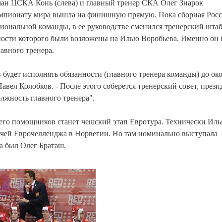
ан ЦСКА Конь (слева) и главный тренер СКА Олег Знарок
емпионату мира вышла на финишную прямую. Пока сборная Рос
циональной команды, в ее руководстве сменился тренерский штаб
ности которого были возложены на Илью Воробьева. Именно он 
лавного тренера.
будет исполнять обязанности (главного тренера команды) до ок
авел Колобков. - После этого соберется тренерский совет, през
лжность главного тренера".
го помощников станет чешский этап Евротура. Технически Иль
тчей Еврочелленджа в Норвегии. Но там номинально выступала
ра был Олег Браташ.