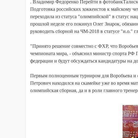
. Владимир Федоренко Перейти в фотобанкТалисм
Подготовка российских хоккеистов к майскому ч
переходила из статуса "олимпийской" в статус на
прошлой неделе его покинул Олег Знарок, обязан
руководить сборной на ЧМ-2018 в статусе "и.о." г
"Принято решение совместно с ФХР, что Воробьев 
чемпионата мира, - объяснил министр спорта РФ П
федерации и будут обсуждаться кандидатуры на до
Первым полноценным турниром для Воробьева и е
Петрович находился на скамейке уже во время ма
олимпийская сборная, да и в роли главного трене