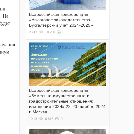
сии
Всероссийская конференция
. На
«Налоговое законодательство.
будет
Бухгалтерский учет 2024-2025»
23:13
10 290
0
ончания
идиум
я
Всероссийская конференция
«Земельно-имущественные и
градостроительные отношения:
изменения 2024» 22-23 октября 2024
г. Москва.
10:48
6 816
0