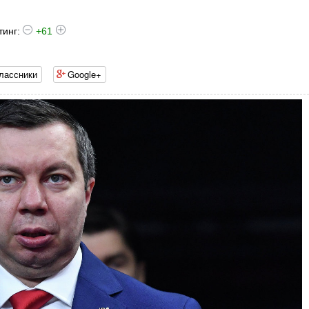
тинг:
+61
лассники
Google+