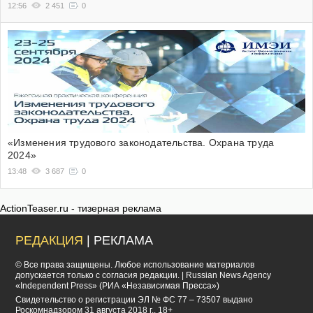
12:56
2 451
0
«Изменения трудового законодательства. Охрана труда
2024»
13:48
3 687
0
ActionTeaser.ru - тизерная реклама
РЕДАКЦИЯ
| РЕКЛАМА
© Все права защищены. Любое использование материалов
допускается только с согласия редакции. | Russian News Agency
«Independent Press» (РИА «Независимая Пресса»)
Cвидетельство о регистрации ЭЛ № ФС 77 – 73507 выдано
Роскомнадзором 31 августа 2018 г.. 18+