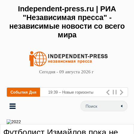
Independent-press.ru | РИА
"Независимая пресса" -
независимые новости со всего
мира
Сегодня - 09 августа 2026 г
События Дня
19:39 – Новые горизонты
флебологии: в Москве
открылся «Городской центр
флебологии» д
Футболист Измайлов пока не