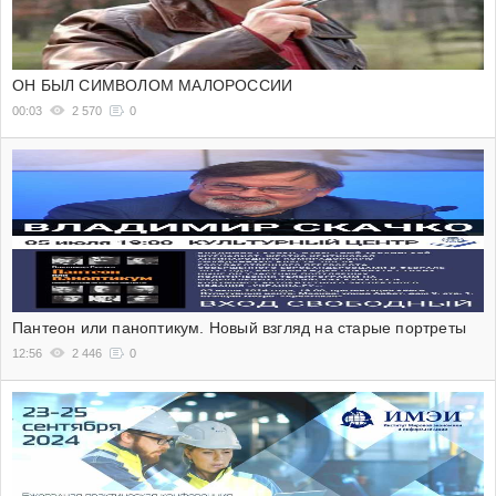
ОН БЫЛ СИМВОЛОМ МАЛОРОССИИ
00:03
2 570
0
Пантеон или паноптикум. Новый взгляд на старые портреты
12:56
2 446
0