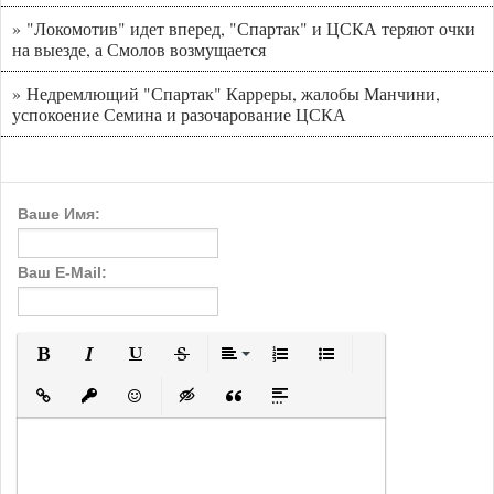
» "Локомотив" идет вперед, "Спартак" и ЦСКА теряют очки
на выезде, а Смолов возмущается
» Недремлющий "Спартак" Карреры, жалобы Манчини,
успокоение Семина и разочарование ЦСКА
Ваше Имя:
Ваш E-Mail:
Полужирный
Курсив
Подчеркнутый
Зачеркнутый
Выравнивание
Нумерованный список
Маркированный с
Вставить ссылку
Вставить защищенную ссылку
Вставить смайлик
Вставка скрытого текста
Вставка цитаты
Вставка спойлера