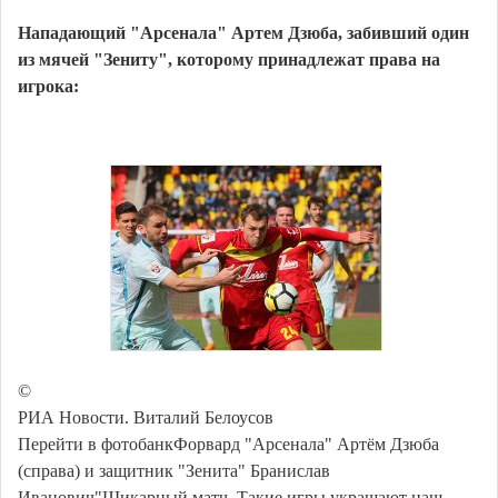
Нападающий "Арсенала" Артем Дзюба, забивший один
из мячей "Зениту", которому принадлежат права на
игрока:
©
РИА Новости. Виталий Белоусов
Перейти в фотобанкФорвард "Арсенала" Артём Дзюба
(справа) и защитник "Зенита" Бранислав
Иванович"Шикарный матч. Такие игры украшают наш