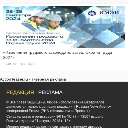
«Изменения трудового законодательства. Охрана труда
2024»
13:48
3 685
0
ActionTeaser.ru - тизерная реклама
РЕДАКЦИЯ
| РЕКЛАМА
© Все права защищены. Любое использование материалов
допускается только с согласия редакции. | Russian News Agency
«Independent Press» (РИА «Независимая Пресса»)
Cвидетельство о регистрации ЭЛ № ФС 77 – 73507 выдано
Роскомнадзором 31 августа 2018 г.. 18+
Мнение редакции может не совпадать с мнением авторов.