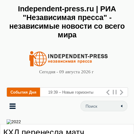
Independent-press.ru | РИА
"Независимая пресса" -
независимые новости со всего
мира
Сегодня - 09 августа 2026 г
События Дня
19:39 – Новые горизонты
флебологии: в Москве
открылся «Городской центр
флебологии
КХЛ перенесла матч