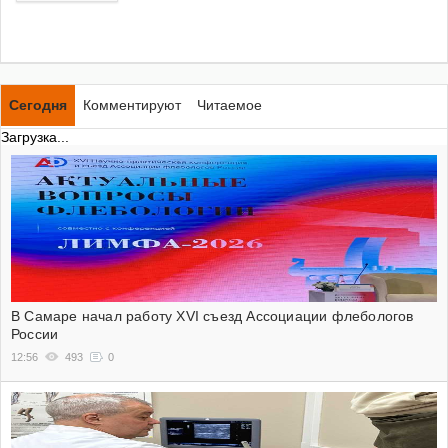
Сегодня
Комментируют
Читаемое
Загрузка...
В Самаре начал работу XVI съезд Ассоциации флебологов
России
12:56
493
0