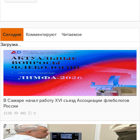
Сегодня
Комментируют
Читаемое
Загрузка...
В Самаре начал работу XVI съезд Ассоциации флебологов
России
12:56
492
0