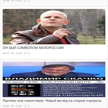
10:48
6 831
0
ОН БЫЛ СИМВОЛОМ МАЛОРОССИИ
00:03
2 570
0
Пантеон или паноптикум. Новый взгляд на старые портреты
12:56
2 447
0