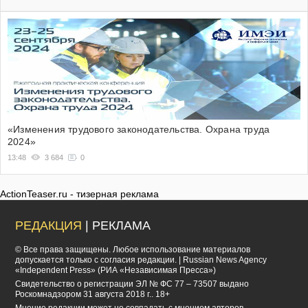
«Изменения трудового законодательства. Охрана труда
2024»
13:48
3 684
0
ActionTeaser.ru - тизерная реклама
РЕДАКЦИЯ
| РЕКЛАМА
© Все права защищены. Любое использование материалов
допускается только с согласия редакции. | Russian News Agency
«Independent Press» (РИА «Независимая Пресса»)
Cвидетельство о регистрации ЭЛ № ФС 77 – 73507 выдано
Роскомнадзором 31 августа 2018 г.. 18+
Мнение редакции может не совпадать с мнением авторов.