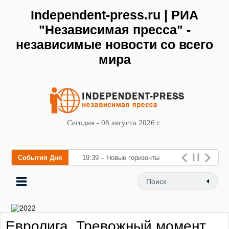
Independent-press.ru | РИА
"Независимая пресса" -
независимые новости со всего
мира
Сегодня - 08 августа 2026 г
События Дня
19:39 – Новые горизонты
флебологии: в Москве
открылся «Городской центр
флебологии» для лечен
Евролига. Тревожный момент